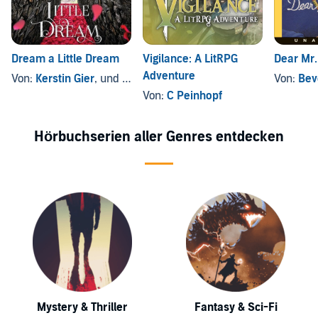
Dream a Little Dream
Vigilance: A LitRPG
Dear Mr
Adventure
Von:
Kerstin Gier
, und andere
Von:
Bev
Von:
C Peinhopf
Hörbuchserien aller Genres entdecken
Mystery & Thriller
Fantasy & Sci-Fi