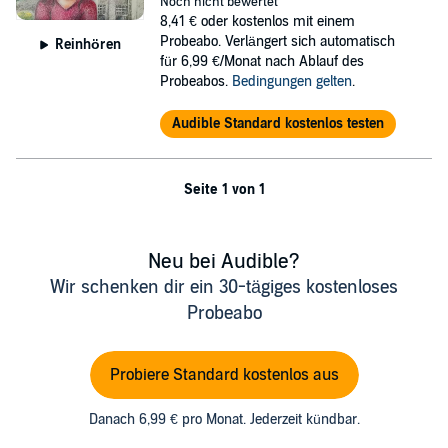
Noch nicht bewertet
8,41 €
oder kostenlos mit einem
©2013 Erin Mackey (P)2018 I'm Hearing Stories
Probeabo. Verlängert sich automatisch
Reinhören
für 6,99 €/Monat nach Ablauf des
Probeabos.
Bedingungen gelten
.
Audible Standard kostenlos testen
Seite 1 von 1
Neu bei Audible?
Wir schenken dir ein 30-tägiges kostenloses
Probeabo
Probiere Standard kostenlos aus
Danach 6,99 € pro Monat. Jederzeit kündbar.