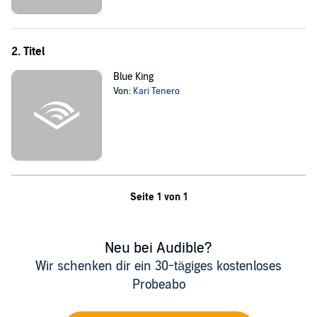
Pläne verfolgt ihr Professor Anthony, der sich immer weiter in ihr
Leben drängt?
©2022 Books on Demand (P)2024 Kari Tenero
2. Titel
Blue King
Von:
Kari Tenero
Seite 1 von 1
Neu bei Audible?
Wir schenken dir ein 30-tägiges kostenloses
Probeabo