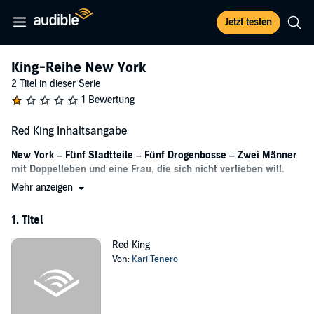
Jetzt testen
King-Reihe New York
2 Titel in dieser Serie
1 Bewertung
Red King Inhaltsangabe
New York – Fünf Stadtteile – Fünf Drogenbosse – Zwei Männer
mit Doppelleben und eine Frau, die sich nicht verlieben will.
Mehr anzeigen
Die Studentin Tess ist tough und weiß, was sie will: unabhängig
leben, unkomplizierten Sex und die Vergangenheit hinter sich
1. Titel
lassen. Doch alles ändert sich, als sie Sam kennenlernt, einen Mann,
der sofort die tiefen, dunklen Wünsche in ihrem Herzen versteht.
Red King
Doch er lebt genau in der Welt, aus der sie geflüchtet ist.
Von:
Kari Tenero
Wie weit ist Tess bereit zu gehen, ohne sich von ihren Prinzipien,
Hoffnungen und Wünschen zu entfernen? Lässt ihr Sam überhaupt
eine andere Wahl, als den Sprung in die Dunkelheit und welche