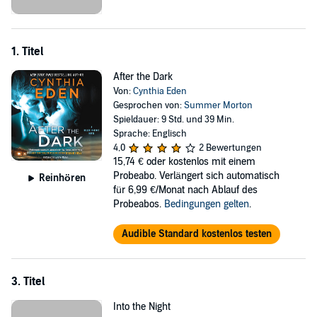
the cunning assassin, but that means putting her trust in her former
partner, Blake Gamble. Ex-military, Blake is tough, protective,
precise. With her entire life on the brink, she knows he wants her
1. Titel
back in the FBI and possibly more.
After the Dark
But someone else wants her, too. A threat is waiting in the dark, a
Von:
Cynthia Eden
killer who has set his sights on the ultimate trophy victim
Gesprochen von:
Summer Morton
Samantha.
Spieldauer: 9 Std. und 39 Min.
Sprache: Englisch
4,0
2 Bewertungen
15,74 €
oder kostenlos mit einem
Probeabo. Verlängert sich automatisch
Reinhören
für 6,99 €/Monat nach Ablauf des
Probeabos.
Bedingungen gelten
.
Audible Standard kostenlos testen
3. Titel
Into the Night