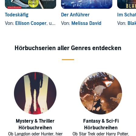
Todeskäfig
Der Anführer
Im Scha
Von:
Ellison Cooper
, und andere
Von:
Melissa David
Von:
Bla
Hörbuchserien aller Genres entdecken
Mystery & Thriller
Fantasy & Sci-Fi
Hörbuchreihen
Hörbuchreihen
Ob Langdon oder Hunter, hier
Ob Star Trek oder Harry Potter,