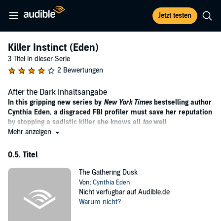
Jetzt testen
Killer Instinct (Eden)
3 Titel in dieser Serie
2 Bewertungen
After the Dark Inhaltsangabe
In this gripping new series by
New York Times
bestselling author
Cynthia Eden, a disgraced FBI profiler must save her reputation
by stopping a sadistic killer she knows all
too
well
Mehr anzeigen
Former FBI agent Samantha Dark was one of the most respected
profilers in the bureau, an expert on the twisted minds and dark
0.5. Titel
hearts of the most depraved criminals. But when her own former
lover turned out to be the serial killer she was hunting, Samantha's
The Gathering Dusk
career was destroyed. Blamed for the FBI's failure on the complex
Von:
Cynthia Eden
case, Samantha left Washington, DC, for the quiet anonymity of
Nicht verfügbar auf Audible.de
Alabama.
Warum nicht?
Now an all-too-familiar killer is hunting once again. She can catch