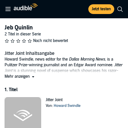
Jetzt testen
Jeb Quinlin
2 Titel in dieser Serie
Noch nicht bewertet
Jitter Joint Inhaltsangabe
Howard Swindle, news editor for the
Dallas Morning News
, is a
Pulitzer Prize-winning journalist and an Edgar Award nominee.
Jitter
Joint
is a stunning novel of suspense which showcases his razor-
sharp talent for creating character and mood.
Mehr anzeigen
Dallas homicide detective Jeb Quinlin has hit the end of booze
1. Titel
boulevard. To keep his job, he must check into a residential
treatment clinic. Jeb's road to recovery is jolted, however, when two
Jitter Joint
murders occur in the facility. Each corpse carries a quote from the
Von:
Howard Swindle
Alcoholics Anonymous program, and each is connected to some
detail from Jeb's past. Soon, Jeb begins to fear that he is the real
target.