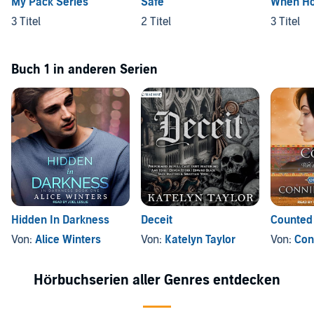
My Pack Series
Safe
When Ho
3 Titel
2 Titel
3 Titel
Buch 1 in anderen Serien
Hidden In Darkness
Deceit
Counted 
Von:
Alice Winters
Von:
Katelyn Taylor
Von:
Con
Hörbuchserien aller Genres entdecken