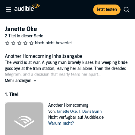
Jetzt testen
Janette Oke
2 Titel in dieser Serie
Noch nicht bewertet
Another Homecoming Inhaltsangabe
The world is at war. A young man bravely kisses his weeping bride
goodbye at the train station, leaving her all alone. Then the dreaded
telegram, and a decision that nearly tears her apart...
Mehr anzeigen
A little girl grows into womanhood, unaware of the forces that swirl
around her past and her future.
1. Titel
©2006 Jennifer Roy (P)2007 Recorded Books, LLC
Another Homecoming
Von:
Janette Oke
,
T. Davis Bunn
Nicht verfügbar auf Audible.de
Warum nicht?