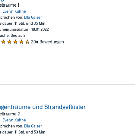
chichte. Beide Romane sind in sich abgeschlossen und können unabhängi
elträume 1
n:
Evelyn Kühne
lagsgesellschaft mbH
prochen von:
Ella Gaiser
eldauer: 11 Std. und 35 Min.
cheinungsdatum: 18.01.2022
ache: Deutsch
204 Bewertungen
genträume und Strandgeflüster
elträume 2
n:
Evelyn Kühne
prochen von:
Ella Gaiser
eldauer: 11 Std. und 53 Min.