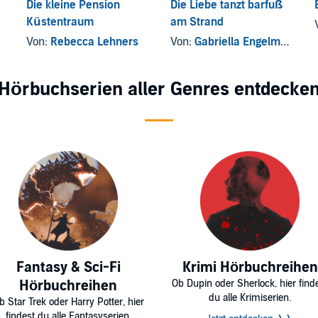
Die kleine Pension
Die Liebe tanzt barfuß
Küstentraum
am Strand
Von:
Rebecca Lehners
Von:
Gabriella Engelmann
Hörbuchserien aller Genres entdecke
Fantasy & Sci-Fi
Krimi Hörbuchreihen
Hörbuchreihen
Ob Dupin oder Sherlock, hier find
du alle Krimiserien.
b Star Trek oder Harry Potter, hier
findest du alle Fantasyserien.