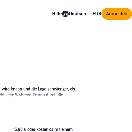
Hilfe
Anmelden
wird knapp und die Lage schwieriger, als
nicht sein: Während Emma durch die
hält die Stellung im Gästehaus, obwohl
omantik kann Hannah nur träumen, als
r, dass er ganz andere Intentionen verfolgt,
Folgeband
Rügenträume und Strandgeflüster
ist
15,80 €
oder kostenlos mit einem