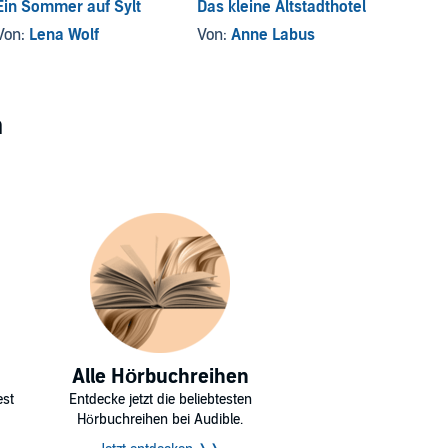
Ein Sommer auf Sylt
Das kleine Altstadthotel
Die kl
Weinb
Von:
Lena Wolf
Von:
Anne Labus
Von:
Ba
n
Alle Hörbuchreihen
est
Entdecke jetzt die beliebtesten
Hörbuchreihen bei Audible.