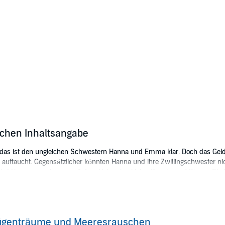
chen Inhaltsangabe
 das ist den ungleichen Schwestern Hanna und Emma klar. Doch das Geld 
ha auftaucht. Gegensätzlicher könnten Hanna und ihre Zwillingschwester 
führt Hanna gemeinsam mit dem Vater eine kleine Pension auf Rügen. Sie 
 zudem noch an Alzheimer erkrankt ist. Von maritimer Leichtigkeit und R
 auftaucht und Hanna ordentlich den Kopf verdreht. Doch bald wird ihr kla
ftakt der Reihe "
Inselträume
" von Bestseller-Autorin Evelyn Kühne. Der 
ügenträume und Meeresrauschen