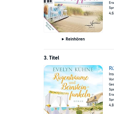
Ers
Spr
4,6
Reinhören
3. Titel
R
Ins
Vo
Ges
Spi
Ers
Spr
4,8