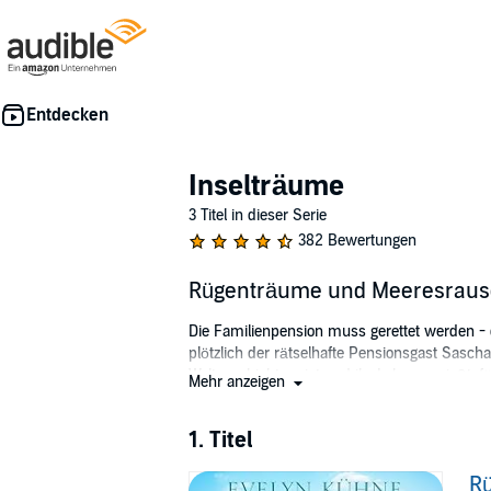
Inselträume
3 Titel in dieser Serie
382 Bewertungen
Rügenträume und Meeresraus
Die Familienpension muss gerettet werden -
plötzlich der rätselhafte Pensionsgast Sasc
Weltgeschichte reist und ihr Leben genießt, 
Mehr anzeigen
dieses kurz vor dem Aus steht und ihr Vater
plötzlich Sascha, der neue Gast aus Hamburg,
1. Titel
als sie bisher dachte.
Rügenträume und Meeresrauschen
ist der Au
R