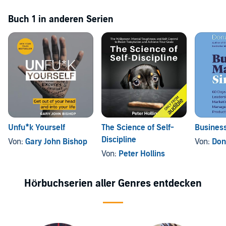
Buch 1 in anderen Serien
Unfu*k Yourself
The Science of Self-
Busines
Discipline
Von:
Gary John Bishop
Von:
Don
Von:
Peter Hollins
Hörbuchserien aller Genres entdecken