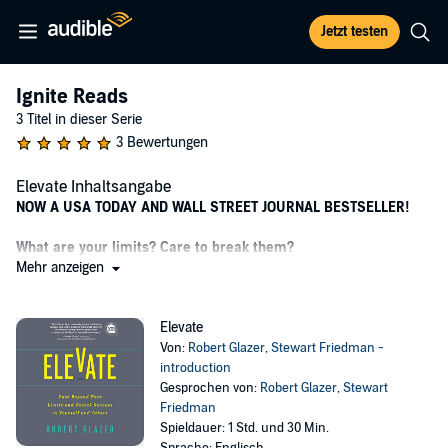
Jetzt testen
Ignite Reads
3 Titel in dieser Serie
3 Bewertungen
Elevate Inhaltsangabe
NOW A USA TODAY AND WALL STREET JOURNAL BESTSELLER!
What are your limits? Care to break them?
Mehr anzeigen
To inspire change in yourself and your team, you must break free
from what's holding you down.
Elevate
In Elevate, Robert Glazer reveals four life-changing principles - or
Von:
Robert Glazer
,
Stewart Friedman -
capacities - that will allow you to overcome self-limiting beliefs,
introduction
establish positive habits, and find your "why." As we look to elevate
Gesprochen von:
Robert Glazer
,
Stewart
ourselves, we mean so much more than beating the competition.
Friedman
After all, our greatest competition is ourselves! We need to find ways
Spieldauer: 1 Std. und 30 Min.
to consistently outperform ourselves and our own expectations.