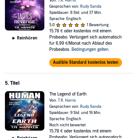
Von:
T.R. Harris
Gesprochen von:
Rudy Sanda
Spieldauer: 8 Std. und 37 Min.
Sprache: Englisch
5,0
1 Bewertung
15,78 €
oder kostenlos mit einem
Probeabo. Verlängert sich automatisch
Reinhören
für 6,99 €/Monat nach Ablauf des
Probeabos.
Bedingungen gelten
.
Audible Standard kostenlos testen
5. Titel
The Legend of Earth
Von:
T.R. Harris
Gesprochen von:
Rudy Sanda
Spieldauer: 9 Std. und 16 Min.
Sprache: Englisch
Noch nicht bewertet
15,78 €
oder kostenlos mit einem
Probeabo. Verlängert sich automatisch