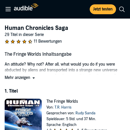
Jetzt testen
Human Chronicles Saga
29 Titel in dieser Serie
11 Bewertungen
The Fringe Worlds Inhaltsangabe
An attitude? Why not? After all, what would you do if you were
abducted by aliens and transported into a strange new universe
away from your home, your family - everything familiar to you?
Mehr anzeigen
Would it make you happy? Not likely!
1. Titel
Now imagine you're stronger, faster, and more coordinated than
every alien species you encounter. Would you start kicking some
The Fringe Worlds
ass? Of course you would!
Von:
T.R. Harris
This is the story of human superiority in the galaxy, a gritty, realistic
Gesprochen von:
Rudy Sanda
profile of a young Navy SEAL who doesn't like aliens very much -
Spieldauer: 5 Std. und 37 Min.
and he makes them pay for the bad mood he's in.
Sprache: Englisch