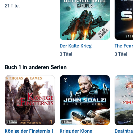
21 Titel
Der Kalte Krieg
The Fea
3 Titel
3 Titel
Buch 1 in anderen Serien
Könige der Finsternis 1
Krieg der Klone
Deathtr