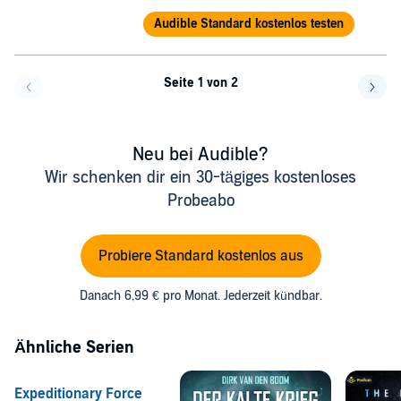
Audible Standard kostenlos testen
Seite 1 von 2
Eine Seite zurück
Eine 
Neu bei Audible?
Wir schenken dir ein 30-tägiges kostenloses
Probeabo
Probiere Standard kostenlos aus
Danach 6,99 € pro Monat. Jederzeit kündbar.
Ähnliche Serien
Expeditionary Force