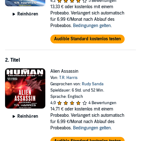
4,2
5 Bewertungen
©2011 T. R. Harris (P)2018 Tantor
13,33 €
oder kostenlos mit einem
Probeabo. Verlängert sich automatisch
Reinhören
für 6,99 €/Monat nach Ablauf des
Probeabos.
Bedingungen gelten
.
Audible Standard kostenlos testen
2. Titel
Alien Assassin
Von:
T.R. Harris
Gesprochen von:
Rudy Sanda
Spieldauer: 6 Std. und 52 Min.
Sprache: Englisch
4,0
4 Bewertungen
14,71 €
oder kostenlos mit einem
Probeabo. Verlängert sich automatisch
Reinhören
für 6,99 €/Monat nach Ablauf des
Probeabos.
Bedingungen gelten
.