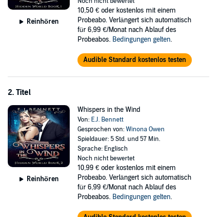
Noch nicht bewertet
A fantasy romance story with betrayal and friendship, love and loss.
10,50 €
oder kostenlos mit einem
A true coming of age tale.
Probeabo. Verlängert sich automatisch
Reinhören
für 6,99 €/Monat nach Ablauf des
©2018 E.J. Bennett (P)2019 Enesha Bennett
Probeabos.
Bedingungen gelten
.
Audible Standard kostenlos testen
2. Titel
Whispers in the Wind
Von:
E.J. Bennett
Gesprochen von:
Winona Owen
Spieldauer: 5 Std. und 57 Min.
Sprache: Englisch
Noch nicht bewertet
10,99 €
oder kostenlos mit einem
Probeabo. Verlängert sich automatisch
Reinhören
für 6,99 €/Monat nach Ablauf des
Probeabos.
Bedingungen gelten
.