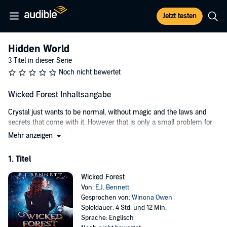
Jetzt testen
Hidden World
3 Titel in dieser Serie
Noch nicht bewertet
Wicked Forest Inhaltsangabe
Crystal just wants to be normal, without magic and the laws and
secrets that come with it. However that is only a small problem for
the socially awkward teen to the one that is yet to come.
Mehr anzeigen
Halloween brings her world crashing down around her when she
1. Titel
finds herself in a new world, where she is faced with the sins of her
peoples past.
Wicked Forest
A legend and prophecy foretold puts Crystal in grave danger. With
Von:
E.J. Bennett
the handsome yet intriguing Levi by her side along with her crush
Gesprochen von:
Winona Owen
Drake, Crystal embarks on a journey that no teen should have to
Spieldauer: 4 Std. und 12 Min.
face.
Sprache: Englisch