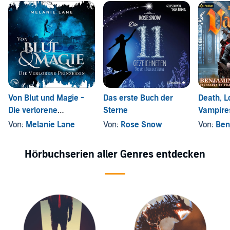
Von Blut und Magie -
Das erste Buch der
Death, L
Die verlorene
Sterne
Vampires
Prinzessin
Adventu
Von:
Melanie Lane
Von:
Rose Snow
Von:
Ben
Hörbuchserien aller Genres entdecken