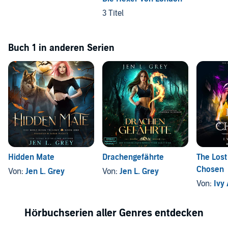
3 Titel
Buch 1 in anderen Serien
Hidden Mate
Drachengefährte
The Lost
Chosen
Von:
Jen L. Grey
Von:
Jen L. Grey
Von:
Ivy
Hörbuchserien aller Genres entdecken