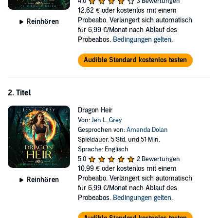
4,0
3 Bewertungen
The more he shows up, the harder of a time I have remembering
12,62 €
oder kostenlos mit einem
why staying away from him was a good idea. But he brings deep,
Probeabo. Verlängert sich automatisch
dark secrets that alter my entire world.
Reinhören
für 6,99 €/Monat nach Ablauf des
Monsters exist. Witches cast spells. And animals may be human
Probeabos.
Bedingungen gelten
.
after all.
Audible Standard kostenlos testen
I either embrace fate and enter a strange new world full of risks like
never before or walk away.
Maybe I'm destined for heartache because sometimes, love isn't
2. Titel
worth what it costs to fall.
Dragon Heir
If you can't get enough of books by Patricia Briggs, Ilona Andrews,
Von:
Jen L. Grey
K.F. Breene, Kelly St. Claire, Shannon Mayer, Leia Stone, and Jaymin
Gesprochen von:
Amanda Dolan
Eve, then you'll love this paranormal romance.
Spieldauer: 5 Std. und 51 Min.
Sprache: Englisch
Scroll up and buy
Dragon Mate
today.
5,0
2 Bewertungen
10,99 €
oder kostenlos mit einem
©2021 Grey Valor Publishing, Inc (P)2021 Grey Valor Publishing, Inc
Probeabo. Verlängert sich automatisch
Reinhören
für 6,99 €/Monat nach Ablauf des
Probeabos.
Bedingungen gelten
.