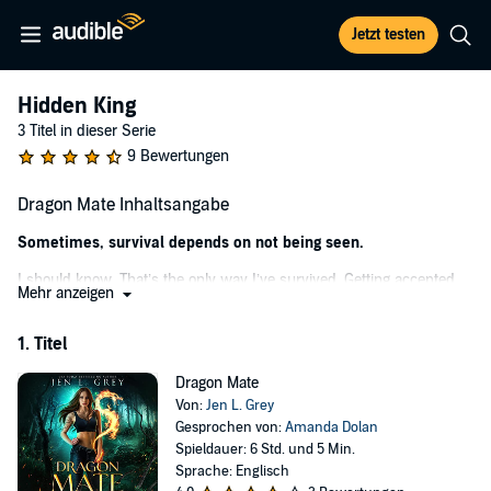
Jetzt testen
Hidden King
3 Titel in dieser Serie
9 Bewertungen
Dragon Mate Inhaltsangabe
Sometimes, survival depends on not being seen.
I should know. That’s the only way I’ve survived. Getting accepted
Mehr anzeigen
into a prestigious university was my chance at freedom; to escape
and live without fear and resentment.
1. Titel
And with no emotional attachments - or at least that was the plan.
Dragon Mate
Until I see Egan.
Von:
Jen L. Grey
Gesprochen von:
Amanda Dolan
He’s sexy, mysterious, and has muscles in all the right places. He
Spieldauer: 6 Std. und 5 Min.
invokes feelings I don’t want or understand.
Sprache: Englisch