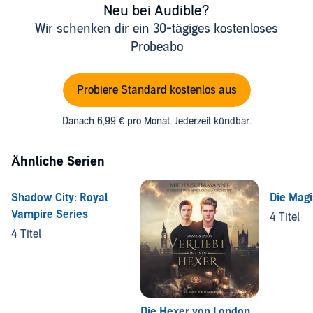
Neu bei Audible?
Wir schenken dir ein 30-tägiges kostenloses
Probeabo
Probiere Standard kostenlos aus
Danach 6,99 € pro Monat. Jederzeit kündbar.
Ähnliche Serien
Shadow City: Royal
Die Magi
Vampire Series
4 Titel
4 Titel
Die Hexer von London