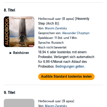
8. Titel
Небесный шаг (8 арка) [Heavenly
Step (Arch 8)]
Von:
Maxim Zaretsky
Gesprochen von:
Alexander Chaytsyn
Spieldauer: 11 Std. und 1 Min.
Sprache: Russisch
Noch nicht bewertet
18,94 €
oder kostenlos mit einem
Reinhören
Probeabo. Verlängert sich automatisch
für 6,99 €/Monat nach Ablauf des
Probeabos.
Bedingungen gelten
.
Audible Standard kostenlos testen
9. Titel
Небесный шаг (9 арка)
Von:
Maxim Zaretsky