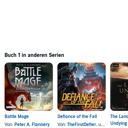
Buch 1 in anderen Serien
Battle Mage
Defiance of the Fall
The Land
Undying
Von:
Peter A. Flannery
Von:
TheFirstDefier
, und andere