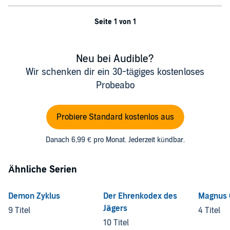
Seite 1 von 1
Neu bei Audible?
Wir schenken dir ein 30-tägiges kostenloses
Probeabo
Probiere Standard kostenlos aus
Danach 6,99 € pro Monat. Jederzeit kündbar.
Ähnliche Serien
Demon Zyklus
Der Ehrenkodex des
Magnus 
Jägers
9 Titel
4 Titel
10 Titel