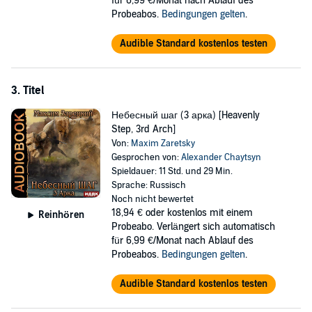
für 6,99 €/Monat nach Ablauf des
Probeabos.
Bedingungen gelten
.
Audible Standard kostenlos testen
3. Titel
Небесный шаг (3 арка) [Heavenly
Step, 3rd Arch]
Von:
Maxim Zaretsky
Gesprochen von:
Alexander Chaytsyn
Spieldauer: 11 Std. und 29 Min.
Sprache: Russisch
Noch nicht bewertet
18,94 €
oder kostenlos mit einem
Reinhören
Probeabo. Verlängert sich automatisch
für 6,99 €/Monat nach Ablauf des
Probeabos.
Bedingungen gelten
.
Audible Standard kostenlos testen