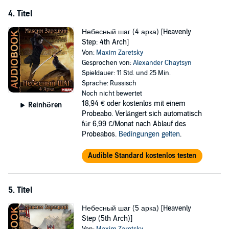
4. Titel
Небесный шаг (4 арка) [Heavenly
Step: 4th Arch]
Von:
Maxim Zaretsky
Gesprochen von:
Alexander Chaytsyn
Spieldauer: 11 Std. und 25 Min.
Sprache: Russisch
Noch nicht bewertet
18,94 €
oder kostenlos mit einem
Reinhören
Probeabo. Verlängert sich automatisch
für 6,99 €/Monat nach Ablauf des
Probeabos.
Bedingungen gelten
.
Audible Standard kostenlos testen
5. Titel
Небесный шаг (5 арка) [Heavenly
Step (5th Arch)]