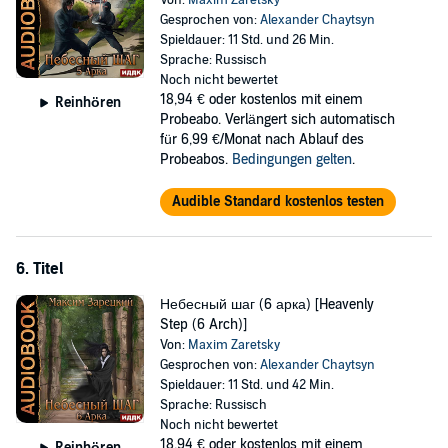
Von:
Maxim Zaretsky
Gesprochen von:
Alexander Chaytsyn
Spieldauer: 11 Std. und 26 Min.
Sprache: Russisch
Noch nicht bewertet
18,94 €
oder kostenlos mit einem
Reinhören
Probeabo. Verlängert sich automatisch
für 6,99 €/Monat nach Ablauf des
Probeabos.
Bedingungen gelten
.
Audible Standard kostenlos testen
6. Titel
Небесный шаг (6 арка) [Heavenly
Step (6 Arch)]
Von:
Maxim Zaretsky
Gesprochen von:
Alexander Chaytsyn
Spieldauer: 11 Std. und 42 Min.
Sprache: Russisch
Noch nicht bewertet
18,94 €
oder kostenlos mit einem
Reinhören