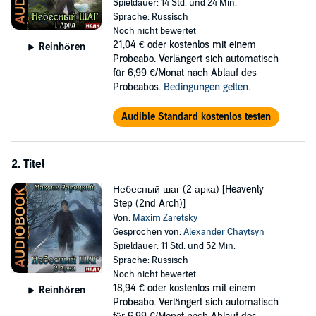
Spieldauer: 14 Std. und 24 Min.
Аудиокнига. Героическое фэнтези. Приключения. Боевое
Sprache: Russisch
фэнтези.
Noch nicht bewertet
21,04 €
oder kostenlos mit einem
Reinhören
Please note: This audiobook is in Russian.
Probeabo. Verlängert sich automatisch
für 6,99 €/Monat nach Ablauf des
©2020 IDDK (P)2020 IDDK
Probeabos.
Bedingungen gelten
.
Audible Standard kostenlos testen
2. Titel
Небесный шаг (2 арка) [Heavenly
Step (2nd Arch)]
Von:
Maxim Zaretsky
Gesprochen von:
Alexander Chaytsyn
Spieldauer: 11 Std. und 52 Min.
Sprache: Russisch
Noch nicht bewertet
18,94 €
oder kostenlos mit einem
Reinhören
Probeabo. Verlängert sich automatisch