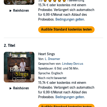
5,0
1 Bewertung
her small town in Kansas. Two years into their marriage and still
15,74 €
oder kostenlos mit einem
looking for more adventure, Roy decides they should try their luck
Probeabo. Verlängert sich automatisch
Reinhören
and join the Klondike Gold Rush. When tragedy strikes and Thomas
für 6,99 €/Monat nach Ablauf des
and Rachel are brought together at the top of the world in the
Probeabos.
Bedingungen gelten
.
unforgiving, arduous search for gold, can Thomas navigate her
relationship with Rachel without revealing her secret? Will Rachel
Audible Standard kostenlos testen
reconcile what she's known with the new, seemingly overwhelming
reality she now finds herself in?
2. Titel
©2022 L. Dreamer (P)2026 Tantor Media
Heart Sings
Von:
L. Dreamer
Gesprochen von:
Lindsey Dorcus
Spieldauer: 6 Std. und 56 Min.
Sprache: Englisch
Noch nicht bewertet
15,74 €
oder kostenlos mit einem
Probeabo. Verlängert sich automatisch
Reinhören
für 6,99 €/Monat nach Ablauf des
Probeabos.
Bedingungen gelten
.