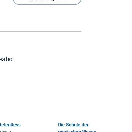
beabo
Relentless
Die Schule der
magischen Wesen