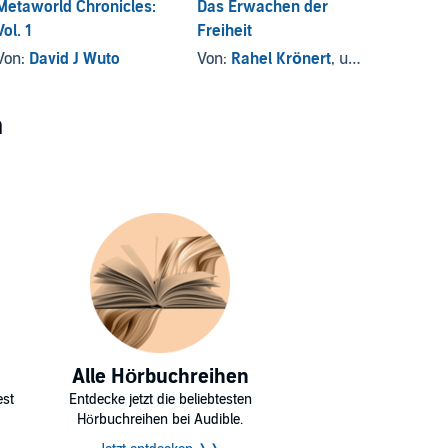
Metaworld Chronicles:
Das Erwachen der
Starte
Vol. 1
Freiheit
Von:
L
Von:
David J Wuto
Von:
Rahel Krönert
, und andere
n
Alle Hörbuchreihen
est
Entdecke jetzt die beliebtesten
Hörbuchreihen bei Audible.