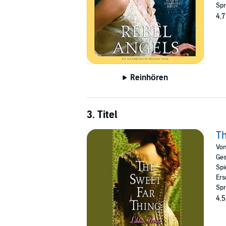
Spr
4,7
Reinhören
3. Titel
Th
Vo
Ges
Spi
Ers
Spr
4,5