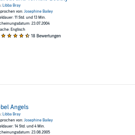
n:
Libba Bray
d
prochen von:
Josephine Bailey
eldauer: 11 Std. und 13 Min.
Kirkus Reviews
cheinungsdatum: 23.07.2004
ache: Englisch
18 Bewertungen
lts)
rd
bel Angels
n:
Libba Bray
prochen von:
Josephine Bailey
eldauer: 14 Std. und 4 Min.
cheinungsdatum: 23.08.2005