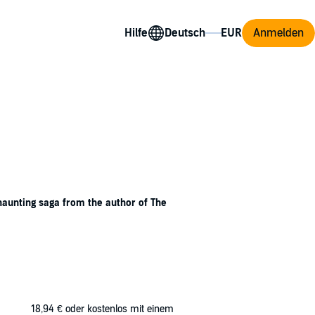
Hilfe
Anmelden
haunting saga from the author of The
 to Spence, a proper boarding school in
s reception there is a chilly one.
 is her destiny? And what will her
18,94 €
oder kostenlos mit einem