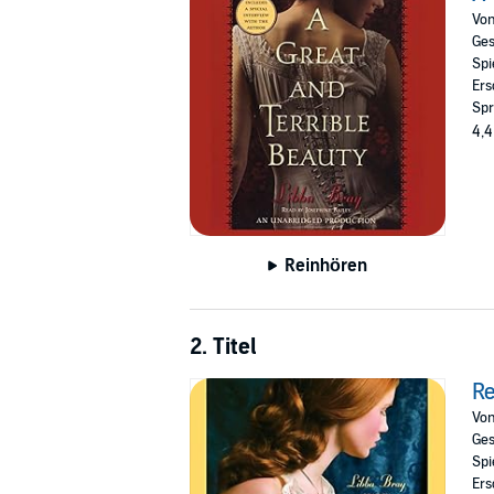
Vo
“A delicious, elegant gothic.”—
PW
, Starre
Ges
Spi
“Shivery with both passion and terror.”—
Ers
Spr
"Compulsively readable." --VOYA
4,4
A New York Times Bestseller
A Publishers Weekly Bestseller
A Book Sense Bestseller
BBYA (ALA/YALSA Best Book for Young Adu
Iowa High School Book Award
Reinhören
Garden State Teen Book Award
Pennsylvania Young Reader’s Choice Awa
2. Titel
Re
Vo
Ges
Spi
Ers