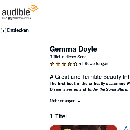
Gemma Doyle
3 Titel in dieser Serie
44 Bewertungen
A Great and Terrible Beauty I
The first book in the critically acclaimed
N
Diviners series and
Under the Same Stars.
It’s 1895, and after the suicide of her mothe
Mehr anzeigen
England. Lonely, guilt-ridden, and prone to vi
1. Titel
To make things worse, she’s been followed b
entanglement with Spence’s most powerful gir
A 