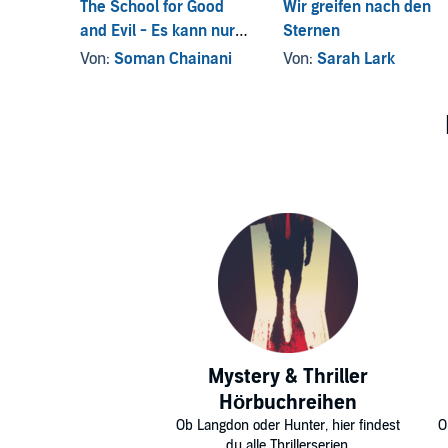
The School for Good
Wir greifen nach den
and Evil - Es kann nur
Sternen
eine geben
Von:
Soman Chainani
Von:
Sarah Lark
Mystery & Thriller
Hörbuchreihen
Ob Langdon oder Hunter, hier findest
O
du alle Thrillerserien.