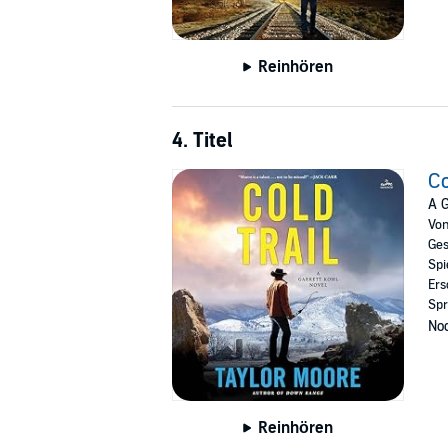
Reinhören
4. Titel
Co
A G
Vo
Ges
Spi
Ers
Spr
Noc
Reinhören