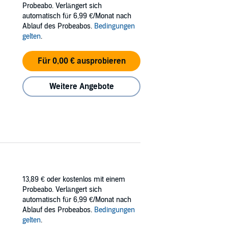
Probeabo. Verlängert sich
automatisch für 6,99 €/Monat nach
ement, corrupted local businesses, and are
Ablauf des Probeabos.
Bedingungen
oup strikes first, he has no choice but to go
gelten
.
ened Green Beret who spent the better part of
Für 0,00 € ausprobieren
egion of Texas better than anyone. And like so
the people who call it home.
Weitere Angebote
13,89 €
oder kostenlos mit einem
Probeabo. Verlängert sich
automatisch für 6,99 €/Monat nach
Ablauf des Probeabos.
Bedingungen
gelten
.