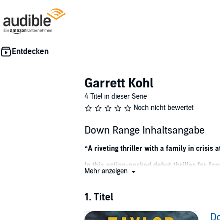
Garrett Kohl
4 Titel in dieser Serie
Noch nicht bewertet
Down Range Inhaltsangabe
“A riveting thriller with a family in crisis
In this action-packed debut thriller for fa
Mehr anzeigen
vicious criminal enterprise comes after hi
From a former CIA intelligence officer and co
1. Titel
Garrett Kohl has traveled the world—and fough
in the middle of an assignment in Afghanist
D