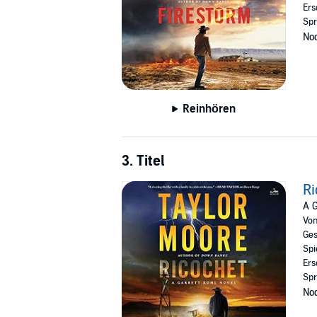
Ers
Spr
Noc
Reinhören
3. Titel
Ri
A G
Vo
Ges
Spi
Ers
Spr
Noc