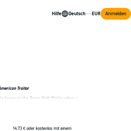
Hilfe
Anmelden
merican Traitor
t his home on the Texas High Plains when a
ing adecorated undercover DEA special agent.
 and dreams of returning to one day. Kohl is
ted to take a week at most. But Kohl is
14,73 €
oder kostenlos mit einem