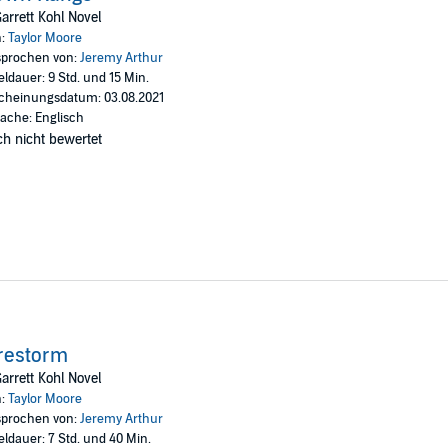
e kind of war to another.
arrett Kohl Novel
s is under attack by a band of criminals who have infiltrated law enforc
n:
Taylor Moore
revent bloodshed, Kohl tries to resolve matters peacefully. But when the gr
prochen von:
Jeremy Arthur
eldauer: 9 Std. und 15 Min.
cheinungsdatum: 03.08.2021
eing an elite undercover officer for the DEA, Garrett Kohl is a battle-hard
ache: Englisch
numbered and outgunned, Kohl knows the wild and forsaken
Llano Estacado
r
h nicht bewertet
 will find out the hard way that the only thing tougher than this land is 
restorm
arrett Kohl Novel
n:
Taylor Moore
prochen von:
Jeremy Arthur
eldauer: 7 Std. und 40 Min.