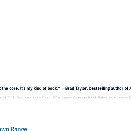
 at the core. It's my kind of book.” —Brad Taylor, bestselling author of
A
ns of C. J. Box and Jack Carr, DEA agent Garrett Kohl fights to protec
s family
nsultant for the Department of Defense comes the first in a series follow
t in most of it—but it’s the High Plains of northwest Texas he calls home
an when his commander orders him back to Texas on a short mission expec
own Range