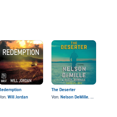
Redemption
The Deserter
The Fo
Von:
Will Jordan
Von:
Nelson DeMille
, und andere
Von:
J