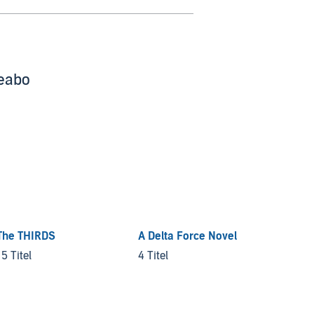
beabo
The THIRDS
A Delta Force Novel
Federa
15 Titel
4 Titel
7 Titel