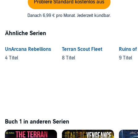
Probiere Standard kostenlos aus
Danach 6,99 € pro Monat. Jederzeit kündbar.
Ähnliche Serien
UnArcana Rebellions
Terran Scout Fleet
Ruins of
4 Titel
8 Titel
9 Titel
Buch 1 in anderen Serien