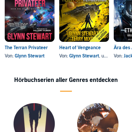
The Terran Privateer
Heart of Vengeance
Ära des 
Von:
Glynn Stewart
Von:
Glynn Stewart
, und andere
Von:
Jac
Hörbuchserien aller Genres entdecken