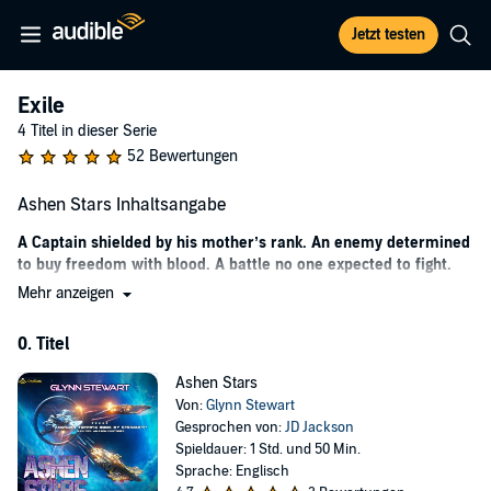
Jetzt testen
Exile
4 Titel in dieser Serie
52 Bewertungen
Ashen Stars Inhaltsangabe
A Captain shielded by his mother’s rank. An enemy determined
to buy freedom with blood. A battle no one expected to fight.
Mehr anzeigen
Captain Isaac Gallant is the only son of the dictator of the
Confederacy, his career slowed by a dozen measures to protect his
0. Titel
reputation and safety alike - but he has no intention of being a
pampered child. He is determined to do his duty. An attempt to
Ashen Stars
force his crew to acknowledge their own duties puts his ship in a
Von:
Glynn Stewart
unique position to intervene when an overwhelming rebel attack is
Gesprochen von:
JD Jackson
launched on one of the Confederacy’s most critical facilities. The
Spieldauer: 1 Std. und 50 Min.
rebels didn’t expect to fight anyone. The Confederacy didn’t expect
Sprache: Englisch
Isaac Gallant to fight at all. All of them were wrong.