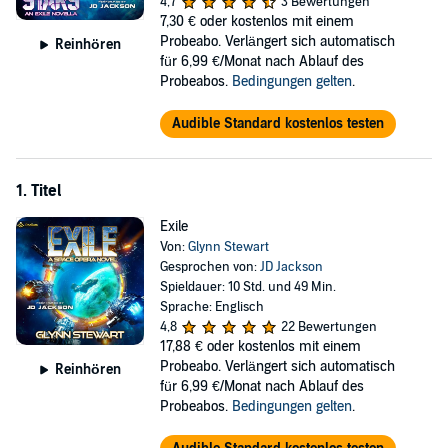
4,7
3 Bewertungen
7,30 €
oder kostenlos mit einem
©2021 Glynn Stewart (P)2021 Podium Audio
Probeabo. Verlängert sich automatisch
Reinhören
für 6,99 €/Monat nach Ablauf des
Probeabos.
Bedingungen gelten
.
Audible Standard kostenlos testen
1. Titel
Exile
Von:
Glynn Stewart
Gesprochen von:
JD Jackson
Spieldauer: 10 Std. und 49 Min.
Sprache: Englisch
4,8
22 Bewertungen
17,88 €
oder kostenlos mit einem
Probeabo. Verlängert sich automatisch
Reinhören
für 6,99 €/Monat nach Ablauf des
Probeabos.
Bedingungen gelten
.