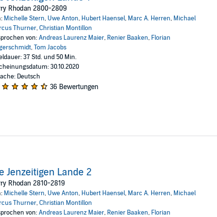
aner vorstoßen: Mit der RAS TSCHUBAI und einer wagemutigen Mannschaf
rry Rhodan 2800-2809
 die Gefährten stürzen durch einen unheimlichen ZEITRISS...
n:
Michelle Stern
,
Uwe Anton
,
Hubert Haensel
,
Marc A. Herren
,
Michael
rcus Thurner
,
Christian Montillon
 Jenzeitigen Lande
:
prochen von:
Andreas Laurenz Maier
,
Renier Baaken
,
Florian
gerschmidt
,
Tom Jacobs
eldauer: 37 Std. und 50 Min.
cheinungsdatum: 30.10.2020
ernenmark,
ache: Deutsch
tadim-Banner,
36 Bewertungen
n,
,
ss,
ber Swoofon,
t,
ieses Hörerlebnis eine PDF-Datei mit zusätzlichem Material.
e Jenzeitigen Lande 2
s A Medien GmbH
rry Rhodan 2810-2819
n:
Michelle Stern
,
Uwe Anton
,
Hubert Haensel
,
Marc A. Herren
,
Michael
rcus Thurner
,
Christian Montillon
prochen von:
Andreas Laurenz Maier
,
Renier Baaken
,
Florian