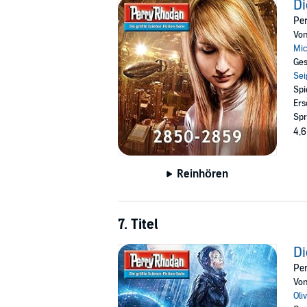
Di
Pe
Vo
Mic
Ges
Sei
Spi
Ers
Spr
4,6
Reinhören
7. Titel
Di
Pe
Vo
Oli