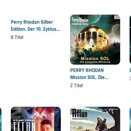
Perry Rhodan Silber
Edition. Der 10. Zyklus.
Das kosmische
6 Titel
Schachspiel
PERRY RHODAN
Mission SOL. Die
komplette Miniserie
2 Titel