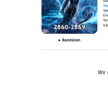
Ges
Sei
Spi
Ers
Spr
4,8
Reinhören
Wir 