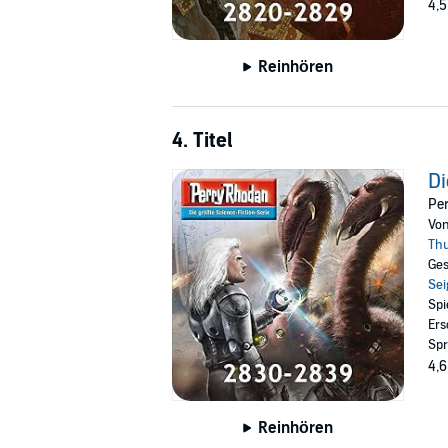
4,5
Reinhören
4. Titel
Di
Pe
Vo
Th
Ges
Sei
Spi
Ers
Spr
4,6
Reinhören