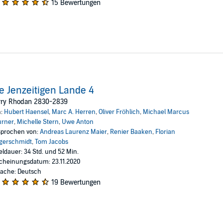
15 Bewertungen
e Jenzeitigen Lande 4
rry Rhodan 2830-2839
n:
Hubert Haensel
,
Marc A. Herren
,
Oliver Fröhlich
,
Michael Marcus
urner
,
Michelle Stern
,
Uwe Anton
prochen von:
Andreas Laurenz Maier
,
Renier Baaken
,
Florian
gerschmidt
,
Tom Jacobs
eldauer: 34 Std. und 52 Min.
cheinungsdatum: 23.11.2020
ache: Deutsch
19 Bewertungen