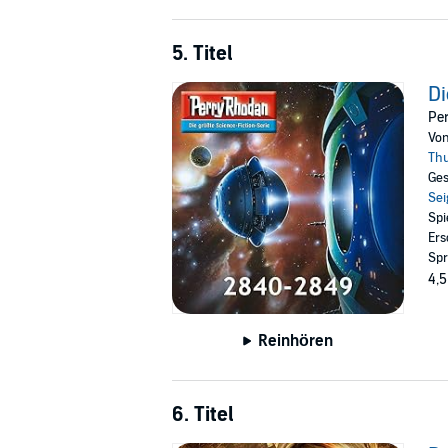
5. Titel
Di
Pe
Vo
Th
Ges
Sei
Spi
Ers
Spr
4,5
Reinhören
6. Titel