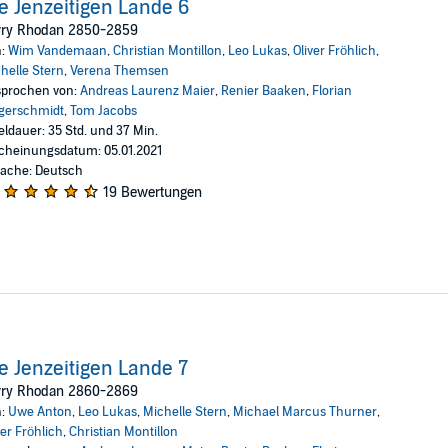
e Jenzeitigen Lande 6
rry Rhodan 2850-2859
n:
Wim Vandemaan
,
Christian Montillon
,
Leo Lukas
,
Oliver Fröhlich
,
helle Stern
,
Verena Themsen
prochen von:
Andreas Laurenz Maier
,
Renier Baaken
,
Florian
gerschmidt
,
Tom Jacobs
eldauer: 35 Std. und 37 Min.
cheinungsdatum: 05.01.2021
ache: Deutsch
19 Bewertungen
e Jenzeitigen Lande 7
rry Rhodan 2860-2869
n:
Uwe Anton
,
Leo Lukas
,
Michelle Stern
,
Michael Marcus Thurner
,
ver Fröhlich
,
Christian Montillon