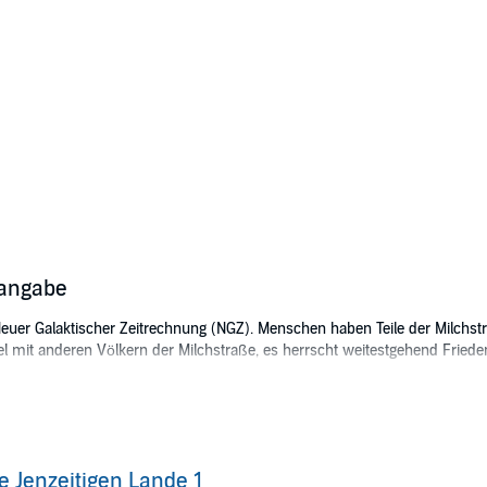
sangabe
euer Galaktischer Zeitrechnung (NGZ). Menschen haben Teile der Milchstr
ndel mit anderen Völkern der Milchstraße, es herrscht weitestgehend Fried
Sie stehen wie alle anderen Bewohner der Galaxis auch unter der Herrscha
re militärische Macht könnten den Frieden in der Milchstraße sichern.
gen diese Macht vorgehen, müssen sie herausfinden, woher die Richter ü
versums, über die bislang niemand etwas weiß.
e Jenzeitigen Lande 1