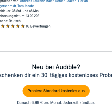
prochen von:
Andreas Laurenz Maier
,
Renier Baaken
,
Florian
gerschmidt
,
Tom Jacobs
eldauer: 35 Std. und 48 Min.
cheinungsdatum: 13.09.2021
ache: Deutsch
16 Bewertungen
Neu bei Audible?
schenken dir ein 30-tägiges kostenloses Pro
Probiere Standard kostenlos aus
Danach 6,99 € pro Monat. Jederzeit kündbar.