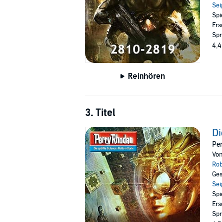
Sei
Spi
Ers
Spr
4,4
Reinhören
3. Titel
Di
Pe
Vo
Rob
Ges
Sei
Spi
Ers
Spr