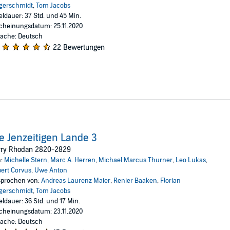
gerschmidt
,
Tom Jacobs
eldauer: 37 Std. und 45 Min.
cheinungsdatum: 25.11.2020
ache: Deutsch
22 Bewertungen
e Jenzeitigen Lande 3
rry Rhodan 2820-2829
n:
Michelle Stern
,
Marc A. Herren
,
Michael Marcus Thurner
,
Leo Lukas
,
ert Corvus
,
Uwe Anton
prochen von:
Andreas Laurenz Maier
,
Renier Baaken
,
Florian
gerschmidt
,
Tom Jacobs
eldauer: 36 Std. und 17 Min.
cheinungsdatum: 23.11.2020
ache: Deutsch