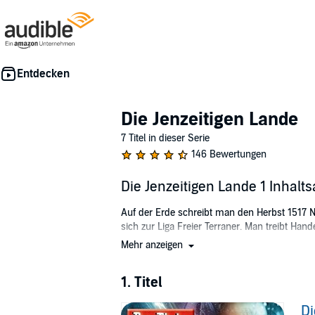
Die Jenzeitigen Lande
7 Titel in dieser Serie
146 Bewertungen
Die Jenzeitigen Lande 1 Inhalt
Auf der Erde schreibt man den Herbst 1517 N
sich zur Liga Freier Terraner. Man treibt Ha
Mehr anzeigen
Doch wirklich frei sind die Menschen nicht. 
Atopischen Richter behaupten, nur sie und ih
1. Titel
Wollen Perry Rhodan und seine Gefährten ge
Jenzeitigen Landen, in einer Region des Uni
Di