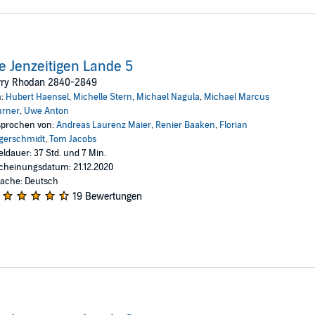
e Jenzeitigen Lande 5
rry Rhodan 2840-2849
n:
Hubert Haensel
,
Michelle Stern
,
Michael Nagula
,
Michael Marcus
urner
,
Uwe Anton
prochen von:
Andreas Laurenz Maier
,
Renier Baaken
,
Florian
gerschmidt
,
Tom Jacobs
eldauer: 37 Std. und 7 Min.
cheinungsdatum: 21.12.2020
ache: Deutsch
19 Bewertungen