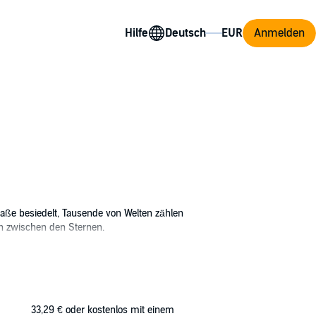
Hilfe
Anmelden
aße besiedelt, Tausende von Welten zählen
en zwischen den Sternen.
ft des Atopischen Tribunals. Die sogenannten
berhaupt kommen. Ihr Ursprung liegt in den
33,29 €
oder kostenlos mit einem