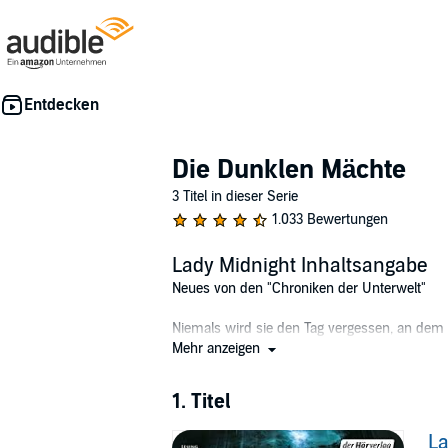
Die Dunklen Mächte
3 Titel in dieser Serie
1.033 Bewertungen
Lady Midnight Inhaltsangabe
Neues von den "Chroniken der Unterwelt"
Niemals wird sie den Tag vergessen, an dem 
herrschte Krieg. Die Wesen der Unterwelt käm
Mehr anzeigen
Aber Emma glaubt bis heute nicht, dass ihre
mussten.
1. Titel
Inzwischen sind fünf Jahre vergangen, und Em
Unruhe in der Unterwelt. Immer wieder werd
La