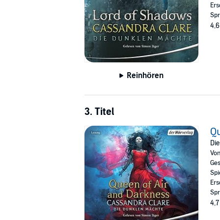
Ers
Spr
4,6
Reinhören
3. Titel
Qu
Die
Vo
Ges
Spi
Ers
Spr
4,7