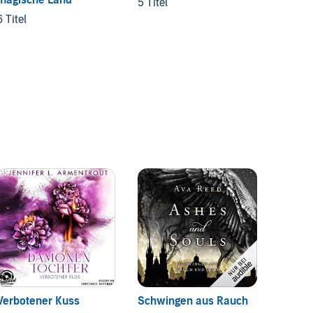
5 Titel
12 Tite
6 Titel
Verbotener Kuss
Schwingen aus Rauch
Black 