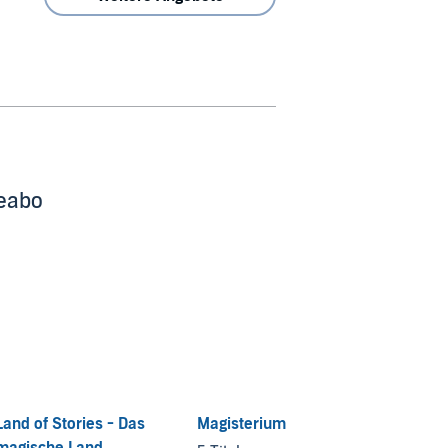
beabo
Land of Stories - Das
Magisterium
Alex V
magische Land