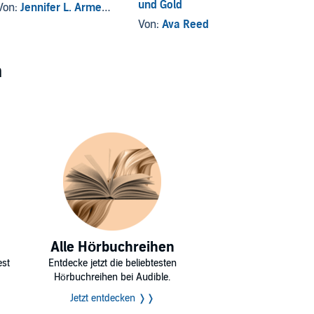
und Gold
Töte d
Von:
Jennifer L. Armentrout
Von:
Ava Reed
Von:
St
n
Alle Hörbuchreihen
est
Entdecke jetzt die beliebtesten
Hörbuchreihen bei Audible.
Jetzt entdecken ❭❭