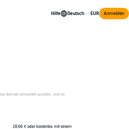
Hilfe
Anmelden
s sie damals ermordet wurden, und es
der Dämonen, wurden fast völlig ausgelöscht.
 anderen rätselhaften Grund sterben
Eine mysteriöse Mordserie sorgt für große
n wie sie auch auf den Körpern von Emmas
28,66 €
oder kostenlos mit einem