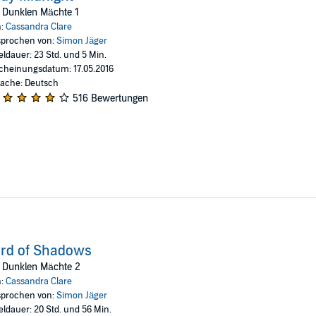
eser Spur nachgehen, selbst wenn sie dafür ihren engsten Vertrauten un
 Dunklen Mächte 1
n:
Cassandra Clare
oop und Franca Fritz (P)2016 der Hörverlag
prochen von:
Simon Jäger
eldauer: 23 Std. und 5 Min.
cheinungsdatum: 17.05.2016
ache: Deutsch
516 Bewertungen
rd of Shadows
e Dunklen Mächte 2
n:
Cassandra Clare
prochen von:
Simon Jäger
eldauer: 20 Std. und 56 Min.