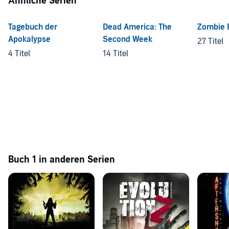
Ähnliche Serien
Tagebuch der
Dead America: The
Zombie F
Apokalypse
Second Week
27 Titel
4 Titel
14 Titel
Buch 1 in anderen Serien