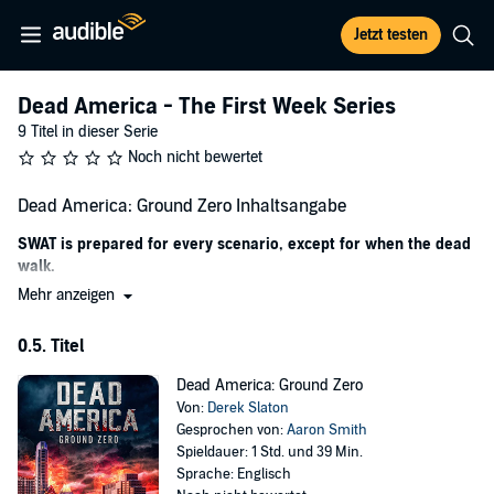
Jetzt testen
Dead America - The First Week Series
9 Titel in dieser Serie
Noch nicht bewertet
Dead America: Ground Zero Inhaltsangabe
SWAT is prepared for every scenario, except for when the dead
walk.
Mehr anzeigen
In the early morning hours of Day Zero, Brandon Shelton and the
rest of his SWAT team respond to a routine call on the University of
0.5. Titel
Texas campus. As the situation goes from bad to worse, they
struggle to survive the day against the growing horde of zombies.
Dead America: Ground Zero
Dead America: Ground Zero
is a prequel to the long-running Dead
Von:
Derek Slaton
America series. With 47 books in print, and dozens more planned
Gesprochen von:
Aaron Smith
for 2021, the zombie apocalypse is raging.
Spieldauer: 1 Std. und 39 Min.
Sprache: Englisch
©2020 Derek Slaton (P)2022 Derek Slaton