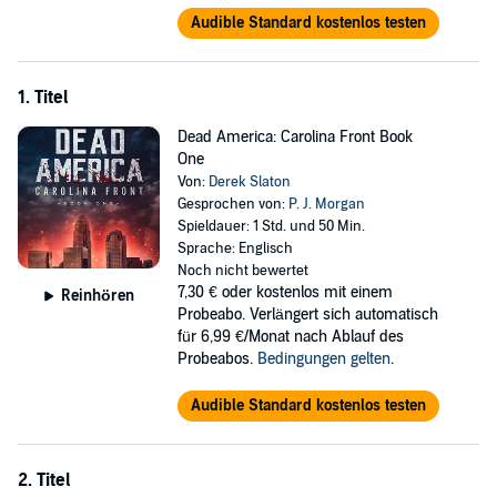
Audible Standard kostenlos testen
1. Titel
Dead America: Carolina Front Book
One
Von:
Derek Slaton
Gesprochen von:
P. J. Morgan
Spieldauer: 1 Std. und 50 Min.
Sprache: Englisch
Noch nicht bewertet
7,30 €
oder kostenlos mit einem
Reinhören
Probeabo. Verlängert sich automatisch
für 6,99 €/Monat nach Ablauf des
Probeabos.
Bedingungen gelten
.
Audible Standard kostenlos testen
2. Titel