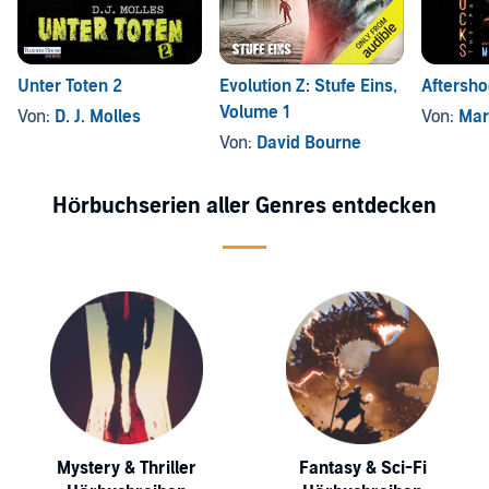
Unter Toten 2
Evolution Z: Stufe Eins,
Aftersho
Volume 1
Von:
D. J. Molles
Von:
Mar
Von:
David Bourne
Hörbuchserien aller Genres entdecken
Mystery & Thriller
Fantasy & Sci-Fi