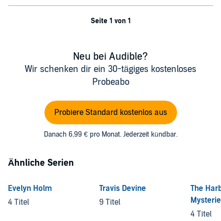
Seite 1 von 1
Neu bei Audible?
Wir schenken dir ein 30-tägiges kostenloses
Probeabo
Probiere Standard kostenlos aus
Danach 6,99 € pro Monat. Jederzeit kündbar.
Ähnliche Serien
Evelyn Holm
Travis Devine
The Har
Mysteri
4 Titel
9 Titel
4 Titel