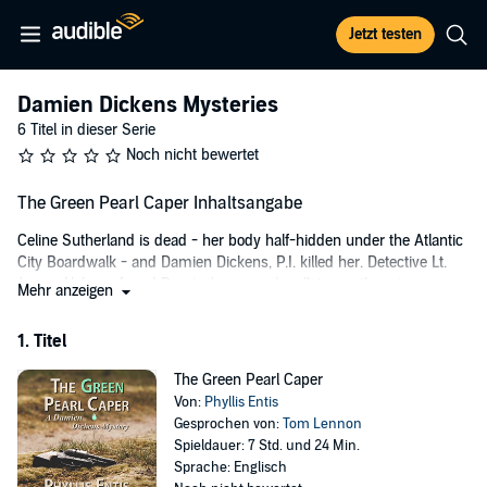
Jetzt testen
Damien Dickens Mysteries
6 Titel in dieser Serie
Noch nicht bewertet
The Green Pearl Caper Inhaltsangabe
Celine Sutherland is dead - her body half-hidden under the Atlantic
City Boardwalk - and Damien Dickens, P.I. killed her. Detective Lt.
James Holmes found Damien's gun and wallet near the crime scene,
Mehr anzeigen
and discovered Celine's cash-filled, emerald-studded evening bag
hidden in Damien's apartment. Sylvia Sutherland, Celine's older
1. Titel
sister and CEO of the family's tobacco empire, insists that Dickens
pulled the trigger. And the Sutherlands carry a lot of influence in
The Green Pearl Caper
Atlantic City. Even Damien's secretary has deserted him - gone to
Von:
Phyllis Entis
work for the Sutherlands. Only Celine's younger sister, Susan,
Gesprochen von:
Tom Lennon
believes in his innocence.
Spieldauer: 7 Std. und 24 Min.
Sprache: Englisch
After Susan bails him out of jail, Damien follows his gut and a series