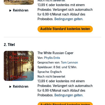
Noch nicht bewertet
of clues in order to clear his name. His quest takes him to several
13,89 €
oder kostenlos mit einem
Atlantic City landmarks, inland to Everettville, a small New Jersey
Probeabo. Verlängert sich automatisch
Reinhören
town, and north to Vermont, where he confronts Celine's killer.
für 6,99 €/Monat nach Ablauf des
The Green Pearl Caper
, set in the summer of 1979, is the first in a
Probeabos.
Bedingungen gelten
.
series of Damien Dickens mysteries.
Audible Standard kostenlos testen
©2015 Phyllis Entis (P)2016 Phyllis Entis
2. Titel
The White Russian Caper
Von:
Phyllis Entis
Gesprochen von:
Tom Lennon
Spieldauer: 8 Std. und 12 Min.
Sprache: Englisch
Noch nicht bewertet
13,89 €
oder kostenlos mit einem
Probeabo. Verlängert sich automatisch
Reinhören
für 6,99 €/Monat nach Ablauf des
Probeabos.
Bedingungen gelten
.