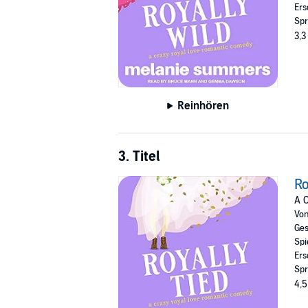
Ers
Spr
3,3
Reinhören
3. Titel
Ro
A 
Vo
Ges
Spi
Ers
Spr
4,5