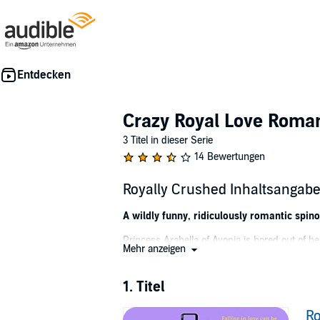
Crazy Royal Love Roma
3 Titel in dieser Serie
14 Bewertungen
Royally Crushed Inhaltsangab
A wildly funny, ridiculously romantic spin
Princess Arabella of Avonia is bored out of he
Mehr anzeigen
conversations. They want freedom and adventur
Desperate for an out, she sneakily signs up 
1. Titel
Will has ladies all over the globe lining up 
emergency change in format is in order. Enter
Ro