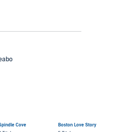
beabo
Spindle Cove
Boston Love Story
In Vin