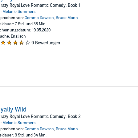
oathing makes for great television. Surprisingly, when the cameras stop rollin
razy Royal Love Romantic Comedy, Book 1
n each other's arms, or will their differences be their undoing?
n:
Melanie Summers
prochen von:
Gemma Dawson
,
Bruce Mann
eldauer: 7 Std. und 38 Min.
cheinungsdatum: 19.05.2020
ache: Englisch
9 Bewertungen
yally Wild
Crazy Royal Love Romantic Comedy, Book 2
n:
Melanie Summers
prochen von:
Gemma Dawson
,
Bruce Mann
eldauer: 9 Std. und 34 Min.