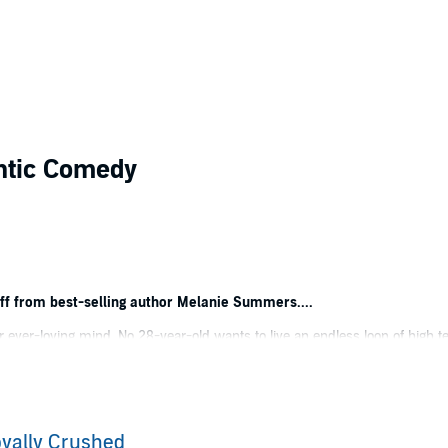
ntic Comedy
e
off from best-selling author Melanie Summers....
r ever-loving mind. No 28-year-old wants to live an endless loop of high t
e. After a wild night out in Ibiza ends in disaster, the royal handlers ha
to cohost a new nature docu-series, starring Will Banks, the man dubbed "
to meet him until a hot new adventurer comes on the scene, and his ratings
 Princess Arabella. The pampered and proper royal is the perfect foil to 
yally Crushed