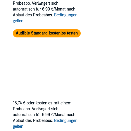
Probeabo. Verlängert sich
g, these two finally see each other's good
automatisch für 6,99 €/Monat nach
Ablauf des Probeabos.
Bedingungen
gelten
.
Audible Standard kostenlos testen
15,74 €
oder kostenlos mit einem
Probeabo. Verlängert sich
automatisch für 6,99 €/Monat nach
Ablauf des Probeabos.
Bedingungen
gelten
.