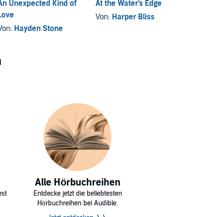
An Unexpected Kind of
At the Water's Edge
A Roy
Love
Von:
Harper Bliss
Von:
J
Von:
Hayden Stone
n
Alle Hörbuchreihen
est
Entdecke jetzt die beliebtesten
Hörbuchreihen bei Audible.