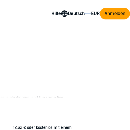
Hilfe
Anmelden
eas, state dinners, and the same five
ve shortened her leash considerably.
McHotty of the Wilderness".
 take a nosedive. Producers decide an
Will's rugged outdoorsman.
12,62 €
oder kostenlos mit einem