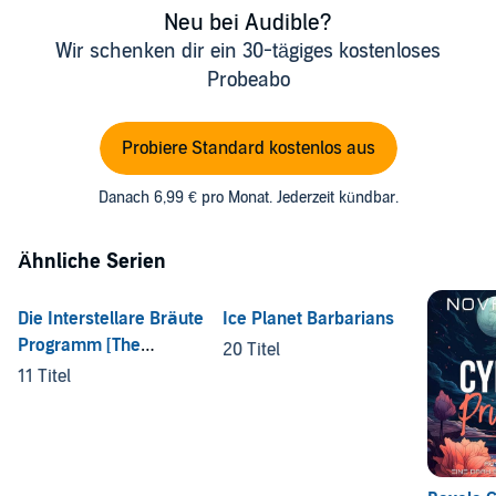
Neu bei Audible?
Wir schenken dir ein 30-tägiges kostenloses
Probeabo
Probiere Standard kostenlos aus
Danach 6,99 € pro Monat. Jederzeit kündbar.
Ähnliche Serien
Die Interstellare Bräute
Ice Planet Barbarians
Programm [The
20 Titel
Interstellar Brides
11 Titel
Program]