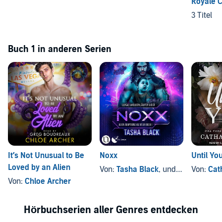
Royale 
3 Titel
Buch 1 in anderen Serien
It’s Not Unusual to Be
Noxx
Until Yo
Loved by an Alien
Von:
Tasha Black
, und andere
Von:
Cat
Von:
Chloe Archer
Hörbuchserien aller Genres entdecken