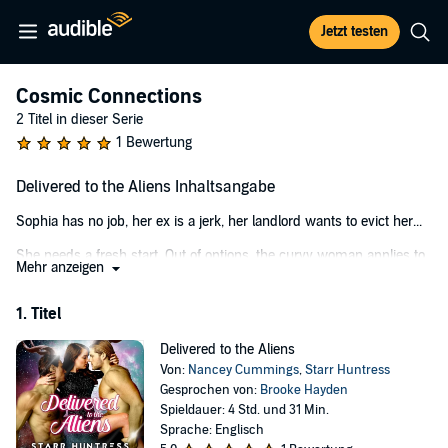
Jetzt testen
Cosmic Connections
2 Titel in dieser Serie
1 Bewertung
Delivered to the Aliens Inhaltsangabe
Sophia has no job, her ex is a jerk, her landlord wants to evict her...
She needs a fresh start. Out of options, the curvy woman applies to
Mehr anzeigen
an interstellar mail-order bride agency. She’s sent to a rough planet
on the edge of the galaxy knowing very little about the mysterious,
1. Titel
horned alien warrior to whom she’s promised. Quickly she
discovers the marriage contract is not to one but two dominating,
Delivered to the Aliens
muscular warriors. Even more surprising is the undeniable pull she
Von:
Nancey Cummings
,
Starr Huntress
feels toward her “husbands.”
Gesprochen von:
Brooke Hayden
Warriors Alton and Zan share everything and they need a mate.
Spieldauer: 4 Std. und 31 Min.
Protecting civilian settlements from the dangers of their world is
Sprache: Englisch