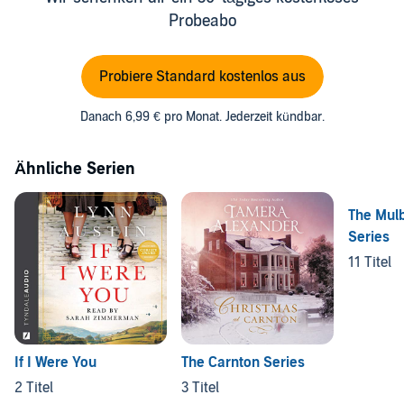
Probeabo
Probiere Standard kostenlos aus
Danach 6,99 € pro Monat. Jederzeit kündbar.
Ähnliche Serien
The Mul
Series
11 Titel
If I Were You
The Carnton Series
2 Titel
3 Titel