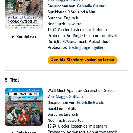
Von:
Maggie Sullivan
Gesprochen von:
Gabrielle Glaister
Spieldauer: 9 Std. und 4 Min.
Sprache: Englisch
Noch nicht bewertet
15,74 €
oder kostenlos mit einem
Probeabo. Verlängert sich automatisch
Reinhören
für 6,99 €/Monat nach Ablauf des
Probeabos.
Bedingungen gelten
.
Audible Standard kostenlos testen
5. Titel
We’ll Meet Again on Coronation Street
Von:
Maggie Sullivan
Gesprochen von:
Gabrielle Glaister
Spieldauer: 9 Std.
Sprache: Englisch
Noch nicht bewertet
15,74 €
oder kostenlos mit einem
Probeabo. Verlängert sich automatisch