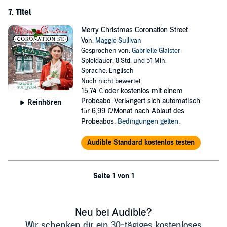
7. Titel
Merry Christmas Coronation Street
Von:
Maggie Sullivan
Gesprochen von:
Gabrielle Glaister
Spieldauer: 8 Std. und 51 Min.
Sprache: Englisch
Noch nicht bewertet
15,74 €
oder kostenlos mit einem
Probeabo. Verlängert sich automatisch
Reinhören
für 6,99 €/Monat nach Ablauf des
Probeabos.
Bedingungen gelten
.
Audible Standard kostenlos testen
Seite 1 von 1
Neu bei Audible?
Wir schenken dir ein 30-tägiges kostenloses