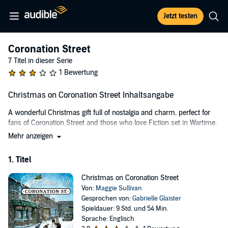
Jetzt testen
Coronation Street
7 Titel in dieser Serie
1 Bewertung
Christmas on Coronation Street Inhaltsangabe
A wonderful Christmas gift full of nostalgia and charm, perfect for
fans of Coronation Street and those who love Fiction set in Wartime.
Mehr anzeigen
Elsie Grimshaw lives in one of the worst streets in Weatherfield and
is desperate to escape from life at home with a brutal father and the
1. Titel
drudgery of working at the local mill. Grabbing at the slim chances
that come her way, Elsie emerges from the heartbreak of first love
Christmas on Coronation Street
and her marriage to bad boy, Arnold Tanner at only sixteen years
Von:
Maggie Sullivan
old, if not much older, then certainly wiser.
Gesprochen von:
Gabrielle Glaister
Going under her married name of Elsie Tanner, she and Arnold
Spieldauer: 9 Std. und 54 Min.
move in to No.11 Coronation Street in 1939 as war breaks out. Her
Sprache: Englisch