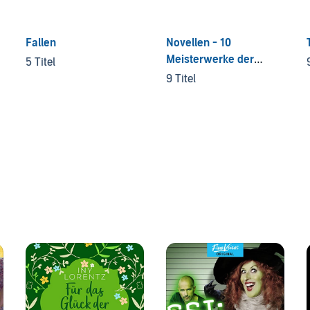
Fallen
Novellen - 10
Meisterwerke der
5 Titel
Weltliteratur
9 Titel