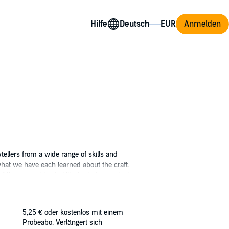
Hilfe
Anmelden
tellers from a wide range of skills and
at we have each learned about the craft.
e of those combined skills. Includes works by:
" series short by William Joseph Roberts and a
5,25 €
oder kostenlos mit einem
Probeabo. Verlängert sich