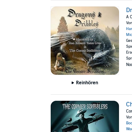
Dr
A C
Vo
Ha
Mic
Ges
Spi
Ers
Spr
Noc
Reinhören
Ch
Cor
Vo
Bo
Wo