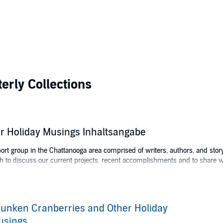
erly Collections
r Holiday Musings Inhaltsangabe
ort group in the Chattanooga area comprised of writers, authors, and story
to discuss our current projects, recent accomplishments and to share wh
of holiday-themed flash fiction stories and poetry, displaying a small sampl
Beckwith, Reggi Broach, Kit Roberts, and Karin Harris, with a "fLUX Runners
er Woods.
unken Cranberries and Other Holiday
ee Ravens Publishing
usings