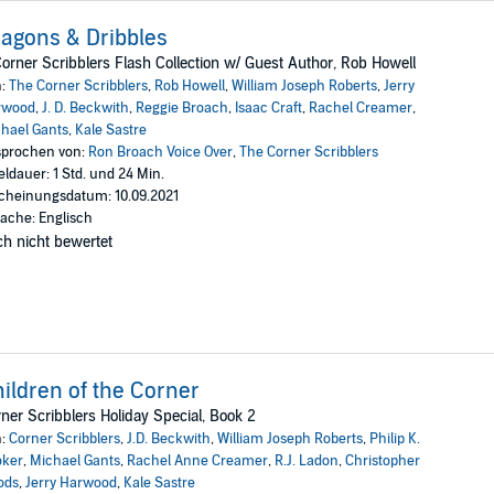
agons & Dribbles
orner Scribblers Flash Collection w/ Guest Author, Rob Howell
n:
The Corner Scribblers
,
Rob Howell
,
William Joseph Roberts
,
Jerry
rwood
,
J. D. Beckwith
,
Reggie Broach
,
Isaac Craft
,
Rachel Creamer
,
hael Gants
,
Kale Sastre
prochen von:
Ron Broach Voice Over
,
The Corner Scribblers
eldauer: 1 Std. und 24 Min.
cheinungsdatum: 10.09.2021
ache: Englisch
h nicht bewertet
ildren of the Corner
ner Scribblers Holiday Special, Book 2
n:
Corner Scribblers
,
J.D. Beckwith
,
William Joseph Roberts
,
Philip K.
oker
,
Michael Gants
,
Rachel Anne Creamer
,
R.J. Ladon
,
Christopher
ods
,
Jerry Harwood
,
Kale Sastre