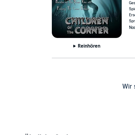
Ges
Spi
Ers
Spr
Noc
Reinhören
Wir 