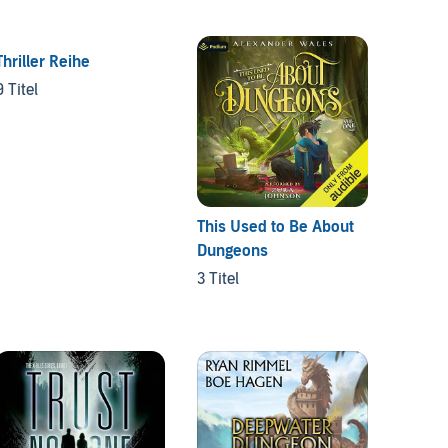
Thriller Reihe
Black 
9 Titel
11 Titel
This Used to Be About
Dungeons
3 Titel