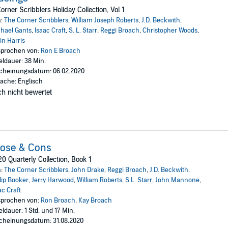
orner Scribblers Holiday Collection, Vol 1
n:
The Corner Scribblers
,
William Joseph Roberts
,
J.D. Beckwith
,
hael Gants
,
Isaac Craft
,
S. L. Starr
,
Reggi Broach
,
Christopher Woods
,
in Harris
prochen von:
Ron E Broach
eldauer: 38 Min.
cheinungsdatum: 06.02.2020
ache: Englisch
h nicht bewertet
rose & Cons
0 Quarterly Collection, Book 1
n:
The Corner Scribblers
,
John Drake
,
Reggi Broach
,
J.D. Beckwith
,
lip Booker
,
Jerry Harwood
,
William Roberts
,
S.L. Starr
,
John Mannone
,
ac Craft
prochen von:
Ron Broach
,
Kay Broach
eldauer: 1 Std. und 17 Min.
cheinungsdatum: 31.08.2020