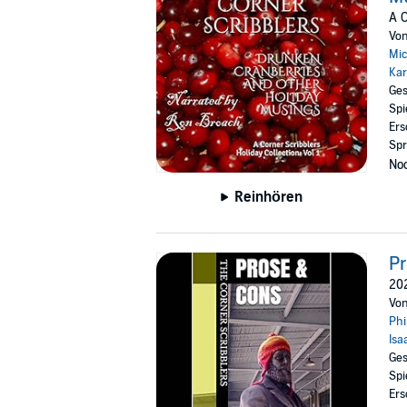
A C
Vo
Mic
Kar
Ges
Spi
Ers
Spr
Noc
Reinhören
P
202
Vo
Phi
Isa
Ges
Spi
Ers