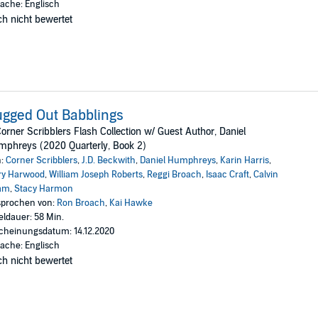
ache: Englisch
h nicht bewertet
gged Out Babblings
orner Scribblers Flash Collection w/ Guest Author, Daniel
phreys (2020 Quarterly, Book 2)
n:
Corner Scribblers
,
J.D. Beckwith
,
Daniel Humphreys
,
Karin Harris
,
ry Harwood
,
William Joseph Roberts
,
Reggi Broach
,
Isaac Craft
,
Calvin
am
,
Stacy Harmon
prochen von:
Ron Broach
,
Kai Hawke
eldauer: 58 Min.
cheinungsdatum: 14.12.2020
ache: Englisch
h nicht bewertet