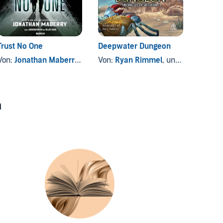
Trust No One
Deepwater Dungeon
This P
Von:
Jonathan Maberry - editor/author
Von:
Ryan Rimmel
, und andere
Von:
F
n