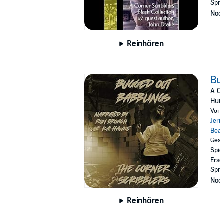
Spr
Noc
Reinhören
Bu
A C
Hum
Vo
Jer
Be
Ges
Spi
Ers
Spr
Noc
Reinhören