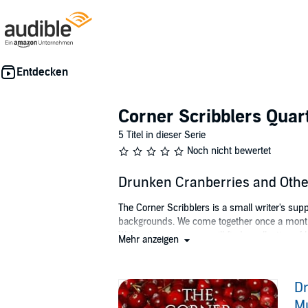
Corner Scribblers Quart
5 Titel in dieser Serie
Noch nicht bewertet
Drunken Cranberries and Othe
The Corner Scribblers is a small writer's supp
backgrounds. We come together once a month 
Within this cover, you will find a collection 
Mehr anzeigen
Isaac Craft, S.L. Starr, Michael Gants, J. D. 
"This fallen world" series short by Christoph
Dr
©2019 Three Ravens Publishing (P)2020 Thr
M