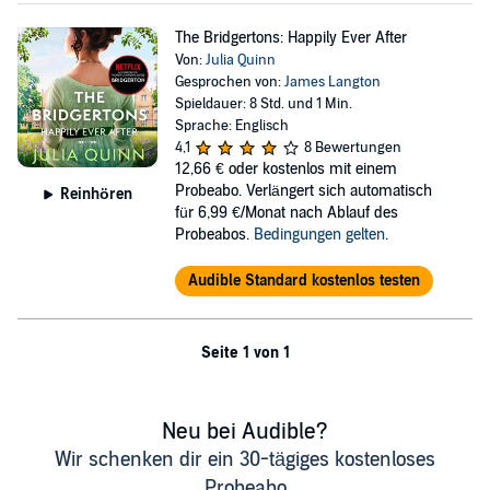
The Bridgertons: Happily Ever After
Von:
Julia Quinn
Gesprochen von:
James Langton
Spieldauer: 8 Std. und 1 Min.
Sprache: Englisch
4,1
8 Bewertungen
12,66 €
oder kostenlos mit einem
Probeabo. Verlängert sich automatisch
Reinhören
für 6,99 €/Monat nach Ablauf des
Probeabos.
Bedingungen gelten
.
Audible Standard kostenlos testen
Seite 1 von 1
Neu bei Audible?
Wir schenken dir ein 30-tägiges kostenloses
Probeabo