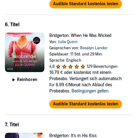
Audible Standard kostenlos testen
6. Titel
Bridgerton: When He Was Wicked
Von:
Julia Quinn
Gesprochen von:
Rosalyn Landor
Spieldauer: 11 Std. und 29 Min.
Sprache: Englisch
4,8
129 Bewertungen
16,79 €
oder kostenlos mit einem
Probeabo. Verlängert sich automatisch
Reinhören
für 6,99 €/Monat nach Ablauf des
Probeabos.
Bedingungen gelten
.
Audible Standard kostenlos testen
7. Titel
Bridgerton: It's in His Kiss