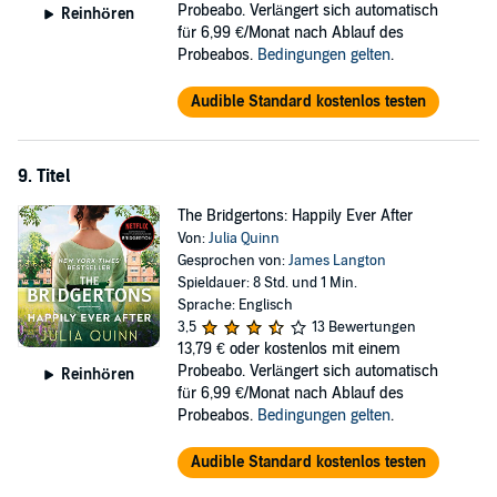
Probeabo. Verlängert sich automatisch
Reinhören
für 6,99 €/Monat nach Ablauf des
Probeabos.
Bedingungen gelten
.
Audible Standard kostenlos testen
9. Titel
The Bridgertons: Happily Ever After
Von:
Julia Quinn
Gesprochen von:
James Langton
Spieldauer: 8 Std. und 1 Min.
Sprache: Englisch
3,5
13 Bewertungen
13,79 €
oder kostenlos mit einem
Probeabo. Verlängert sich automatisch
Reinhören
für 6,99 €/Monat nach Ablauf des
Probeabos.
Bedingungen gelten
.
Audible Standard kostenlos testen