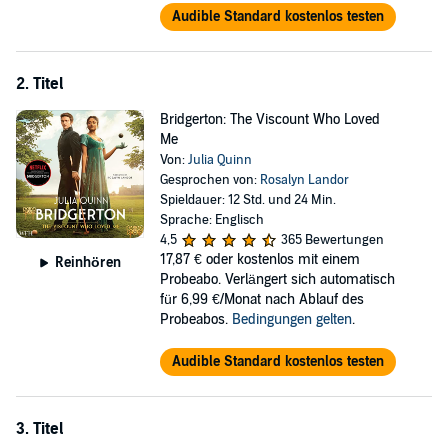
Audible Standard kostenlos testen
2. Titel
Bridgerton: The Viscount Who Loved
Me
Von:
Julia Quinn
Gesprochen von:
Rosalyn Landor
Spieldauer: 12 Std. und 24 Min.
Sprache: Englisch
4,5
365 Bewertungen
17,87 €
oder kostenlos mit einem
Reinhören
Probeabo. Verlängert sich automatisch
für 6,99 €/Monat nach Ablauf des
Probeabos.
Bedingungen gelten
.
Audible Standard kostenlos testen
3. Titel