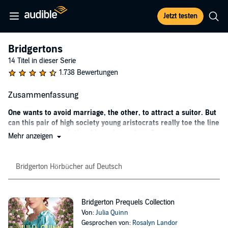
Jetzt testen
Bridgertons
14 Titel in dieser Serie
1.738 Bewertungen
Zusammenfassung
One wants to avoid marriage, the other, to attract a suitor. But
can this pair of high society young aristocrats really toe the line
between a fake relationship and a real one?
Mehr anzeigen
Simon Basset is an elusive bachelor who despises the idea of
marriage, and Daphne Bridgerton is a debutant seeking a promising
Bridgerton Hörbücher auf Deutsch
hand. When the two hatch a plan to appear as though they are an
item, they both think they are getting exactly what they want from
the deal - Simon will be left alone, and being seen with the Duke of
Hastings should draw potential suitors to Daphne. But as the pair
Bridgerton Prequels Collection
spends more and more time together it becomes difficult to draw
Von:
Julia Quinn
the line between what is false and what is real.
Gesprochen von:
Rosalyn Landor