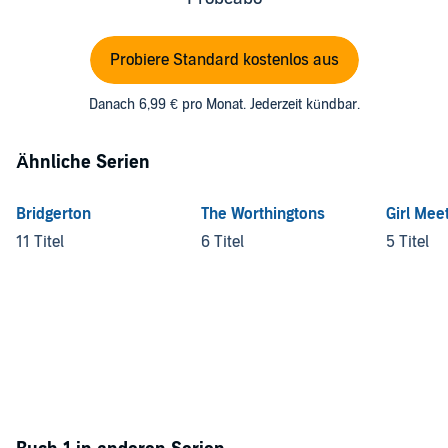
Probiere Standard kostenlos aus
Danach 6,99 € pro Monat. Jederzeit kündbar.
Ähnliche Serien
Bridgerton
The Worthingtons
Girl Mee
11 Titel
6 Titel
5 Titel