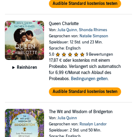
best-selling book series is a must listen for any lover of period
Audible Standard kostenlos testen
drama.
Queen Charlotte
Von:
Julia Quinn
,
Shonda Rhimes
Gesprochen von:
Natalie Simpson
Spieldauer: 12 Std. und 23 Min.
Sprache: Englisch
5,0
9 Bewertungen
17,87 €
oder kostenlos mit einem
Probeabo. Verlängert sich automatisch
Reinhören
für 6,99 €/Monat nach Ablauf des
Probeabos.
Bedingungen gelten
.
Audible Standard kostenlos testen
The Wit and Wisdom of Bridgerton
Von:
Julia Quinn
Gesprochen von:
Rosalyn Landor
Spieldauer: 2 Std. und 50 Min.
Sprache: Englisch