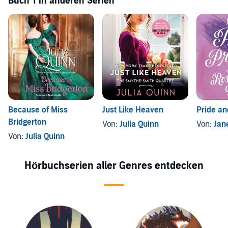
Buch 1 in anderen Serien
Because of Miss
Just Like Heaven
Pride an
Bridgerton
Von:
Julia Quinn
Von:
Jan
Von:
Julia Quinn
Hörbuchserien aller Genres entdecken