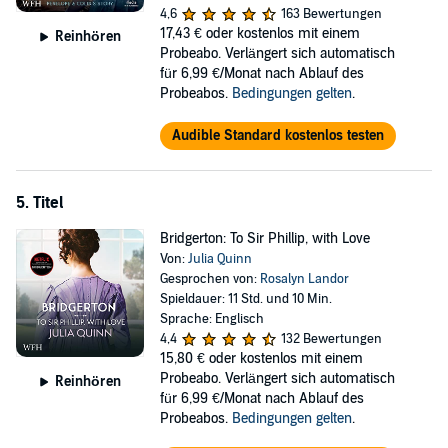
4,6
163 Bewertungen
17,43 €
oder kostenlos mit einem
Reinhören
Probeabo. Verlängert sich automatisch
für 6,99 €/Monat nach Ablauf des
Probeabos.
Bedingungen gelten
.
Audible Standard kostenlos testen
5. Titel
Bridgerton: To Sir Phillip, with Love
Von:
Julia Quinn
Gesprochen von:
Rosalyn Landor
Spieldauer: 11 Std. und 10 Min.
Sprache: Englisch
4,4
132 Bewertungen
15,80 €
oder kostenlos mit einem
Probeabo. Verlängert sich automatisch
Reinhören
für 6,99 €/Monat nach Ablauf des
Probeabos.
Bedingungen gelten
.