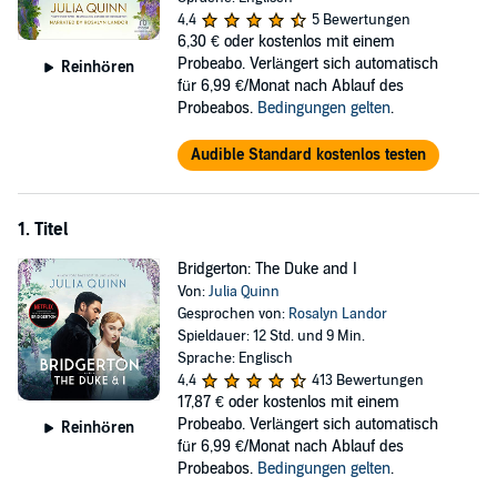
4,4
5 Bewertungen
6,30 €
oder kostenlos mit einem
Probeabo. Verlängert sich automatisch
Reinhören
für 6,99 €/Monat nach Ablauf des
Probeabos.
Bedingungen gelten
.
Audible Standard kostenlos testen
1. Titel
Bridgerton: The Duke and I
Von:
Julia Quinn
Gesprochen von:
Rosalyn Landor
Spieldauer: 12 Std. und 9 Min.
Sprache: Englisch
4,4
413 Bewertungen
17,87 €
oder kostenlos mit einem
Probeabo. Verlängert sich automatisch
Reinhören
für 6,99 €/Monat nach Ablauf des
Probeabos.
Bedingungen gelten
.