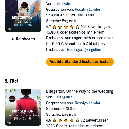
Von:
Julia Quinn
Gesprochen von:
Rosalyn Landor
Spieldauer: 11 Std. und 11 Min.
Sprache: Englisch
4,7
103 Bewertungen
15,80 €
oder kostenlos mit einem
Probeabo. Verlängert sich automatisch
Reinhören
für 6,99 €/Monat nach Ablauf des
Probeabos.
Bedingungen gelten
.
Audible Standard kostenlos testen
8. Titel
Bridgerton: On the Way to the Wedding
Von:
Julia Quinn
Gesprochen von:
Rosalyn Landor
Spieldauer: 13 Std.
Sprache: Englisch
4,6
72 Bewertungen
17,43 €
oder kostenlos mit einem