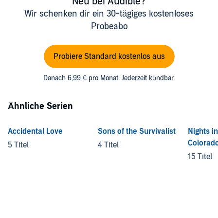
Neu bei Audible?
Wir schenken dir ein 30-tägiges kostenloses
Probeabo
Probiere Standard kostenlos aus
Danach 6,99 € pro Monat. Jederzeit kündbar.
Ähnliche Serien
Accidental Love
Sons of the Survivalist
Nights in
Colorad
5 Titel
4 Titel
15 Titel