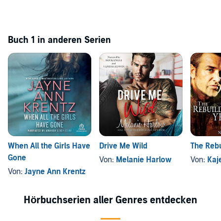
Buch 1 in anderen Serien
When All the Girls Have
Drive Me Wild
The Rebu
Gone
Von:
Melanie Harlow
Von:
Kaj
Von:
Jayne Ann Krentz
Hörbuchserien aller Genres entdecken