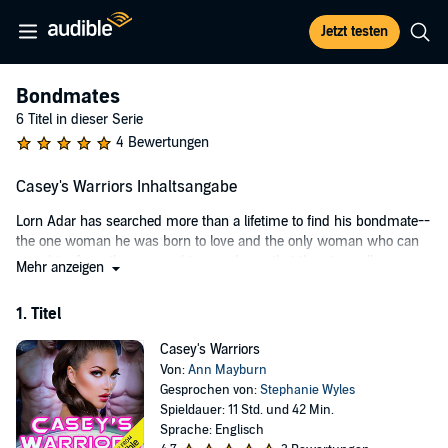
Jetzt testen
Bondmates
6 Titel in dieser Serie
4 Bewertungen
Casey's Warriors Inhaltsangabe
Lorn Adar has searched more than a lifetime to find his bondmate--
the one woman he was born to love and the only woman who can
save him from the approaching madness that threatens all
Mehr anzeigen
unbonded males of his race. When a wormhole opens from his
galaxy to Earth and the women who could hold their future, Lorn will
1. Titel
do all in his power not only to find his mate but to show her a
universe she never knew existed.
Casey's Warriors
Von:
Ann Mayburn
Casey Westfall's normal life changes forever when she finds the
Gesprochen von:
Stephanie Wyles
sexy, leather-clad man on her doorstep. One innocent kiss leads to
Spieldauer: 11 Std. und 42 Min.
an adventure that will span worlds, and Casey will have to choose
Sprache: Englisch
between the man who is the other half of her soul and never seeing