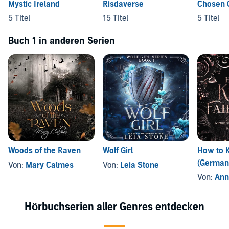
Mystic Ireland
Risdaverse
Chosen 
5 Titel
15 Titel
5 Titel
Buch 1 in anderen Serien
Woods of the Raven
Wolf Girl
How to Ki
(German 
Von:
Mary Calmes
Von:
Leia Stone
Von:
Ann
Hörbuchserien aller Genres entdecken