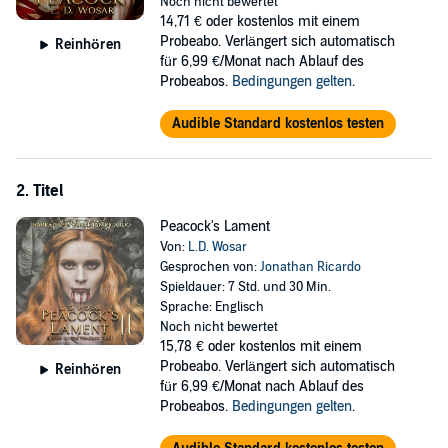
Noch nicht bewertet
by the Lord and his maker, Countess Yvette Cotê, the mysterious
14,71 €
oder kostenlos mit einem
bastard daughter, Princess Scarlet Peacock.
Probeabo. Verlängert sich automatisch
Reinhören
für 6,99 €/Monat nach Ablauf des
Was the princess the perfect eternal match for the Lord of
Probeabos.
Bedingungen gelten
.
Darkness?
Will she be made to become vampire queen of her late father’s
Audible Standard kostenlos testen
tarnished reign?
©2023 Lorinda Wosar (P)2023 Lorinda Wosar
2. Titel
Peacock's Lament
Von:
L.D. Wosar
Gesprochen von:
Jonathan Ricardo
Spieldauer: 7 Std. und 30 Min.
Sprache: Englisch
Noch nicht bewertet
15,78 €
oder kostenlos mit einem
Probeabo. Verlängert sich automatisch
Reinhören
für 6,99 €/Monat nach Ablauf des
Probeabos.
Bedingungen gelten
.