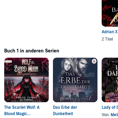
Adrian X
2 Titel
Buch 1 in anderen Serien
The Scarlet Wolf: A
Das Erbe der
Lady of 
Blood Magic
Dunkelheit
Von:
Meli