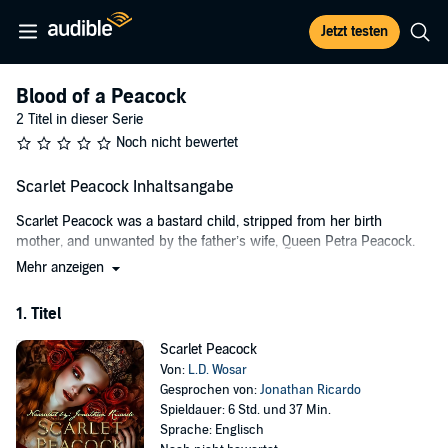
Jetzt testen
Blood of a Peacock
2 Titel in dieser Serie
Noch nicht bewertet
Scarlet Peacock Inhaltsangabe
Scarlet Peacock was a bastard child, stripped from her birth
mother, and unwanted by the father’s wife, Queen Petra Peacock.
Mehr anzeigen
When shame was brought upon the Peacock Kingdom, Scarlet was
sent with two of King Gunther Peacock’s servants for protection.
1. Titel
She grew up only knowing one name, Lucia Faust, and had no idea
of her birthright until she was bought by the highest bidder at the
Scarlet Peacock
Fair Maiden Proffer.
Von:
L.D. Wosar
Gesprochen von:
Jonathan Ricardo
Lord Duncan Busick was considered an eligible bachelor, wanted by
Spieldauer: 6 Std. und 37 Min.
many and all women. He was a vampire and accustomed to being
Sprache: Englisch
choosy. Yet, there was only one who was deemed the perfect mate