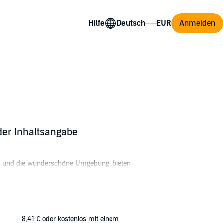
Hilfe
Anmelden
der Inhaltsangabe
ss und die wunderschöne Umgebung, bieten
dies in Gefahr.
hr erstes gemeinsames Abenteuer. Sie werden
8,41 €
oder kostenlos mit einem