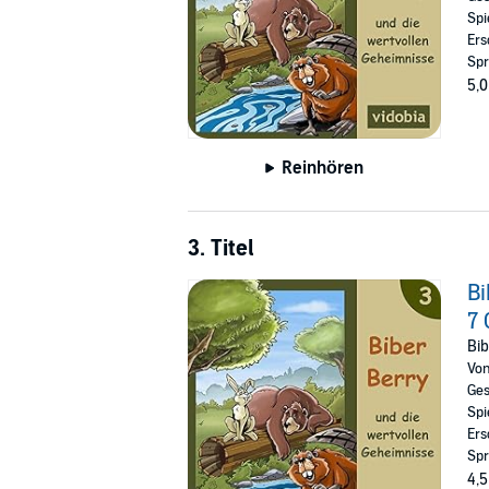
Spi
Ers
Spr
5,0
Reinhören
3. Titel
Bi
7 
Bib
Vo
Ges
Spi
Ers
Spr
4,5