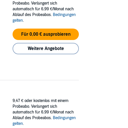
en es sich zur Aufgabe, den Wald und die
Probeabo. Verlängert sich
ätselhaften Botschaft. Erst nach und nach
automatisch für 6,99 €/Monat nach
Ablauf des Probeabos.
Bedingungen
gelten
.
eschichten eignen sich besonders als
Für 0,00 € ausprobieren
wir nicht nur verbal beschreiben, sondern
Weitere Angebote
9,47 €
oder kostenlos mit einem
Probeabo. Verlängert sich
automatisch für 6,99 €/Monat nach
Ablauf des Probeabos.
Bedingungen
gelten
.