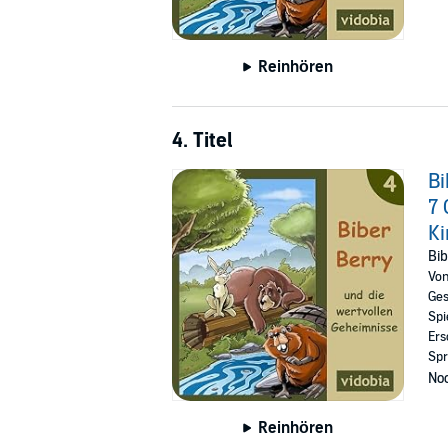
Reinhören
4. Titel
Bi
7 
K
Bib
Vo
Ges
Spi
Ers
Spr
Noc
Reinhören