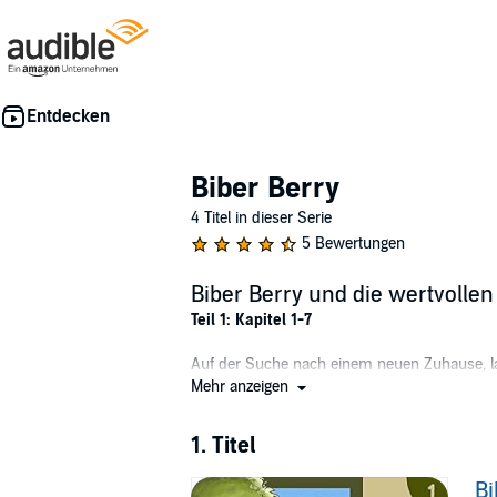
Biber Berry
4 Titel in dieser Serie
5 Bewertungen
Biber Berry und die wertvolle
Teil 1: Kapitel 1-7
Auf der Suche nach einem neuen Zuhause, l
ihm alles, was er sich gewünscht hat. Doch ger
Mehr anzeigen
Jetzt muss Berry handeln! Dabei lernt er d
1. Titel
Freunde und beschließen sich auch in Zukunft
Bi