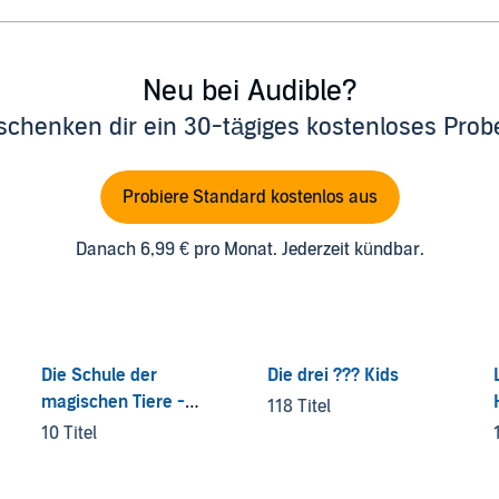
Neu bei Audible?
schenken dir ein 30-tägiges kostenloses Pro
Probiere Standard kostenlos aus
Danach 6,99 € pro Monat. Jederzeit kündbar.
Die Schule der
Die drei ??? Kids
magischen Tiere -
118 Titel
Endlich Ferien
10 Titel