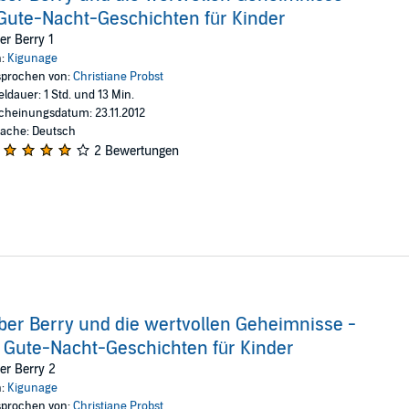
 spannenden Erlebnissen und Entdeckungen. Berry und seine Freunde mach
Gute-Nacht-Geschichten für Kinder
Mal, wenn sie anderen helfen, erhalten sie zur Belohnung einen Teil einer r
en so die einzigartigen und wertvollen Geheimnisse ihres Waldes.
er Berry 1
n:
Kigunage
erden in 21 inhaltlich abgeschlossenen Kapiteln erzählt. Die einzelnen G
prochen von:
Christiane Probst
eldauer: 1 Std. und 13 Min.
cheinungsdatum: 23.11.2012
lsame Klänge aus der Natur". Den Wald, in dem Biber Berry lebt, wollten 
ache: Deutsch
und des Bachlaufs für Sie und ihre Kinder hörbar lebendig werden lassen.
2 Bewertungen
ber Berry und die wertvollen Geheimnisse -
 Gute-Nacht-Geschichten für Kinder
er Berry 2
n:
Kigunage
prochen von:
Christiane Probst