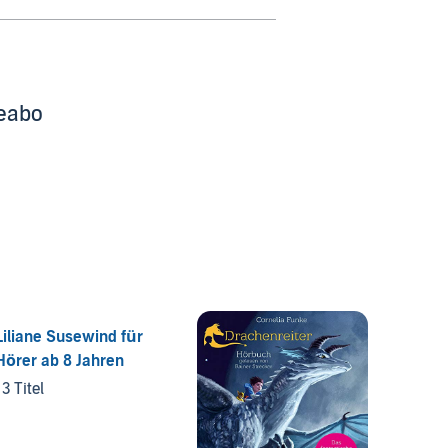
beabo
Liliane Susewind für
Ella
Hörer ab 8 Jahren
20 Tite
13 Titel