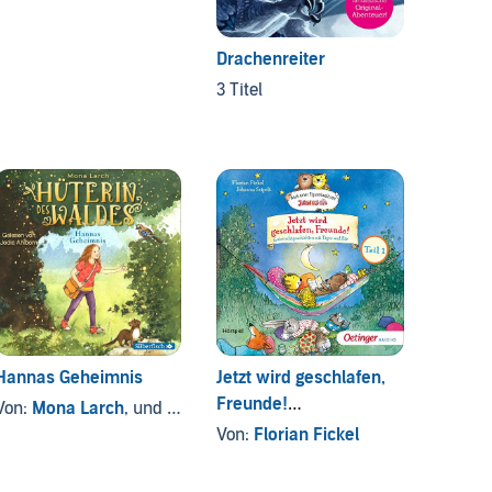
Drachenreiter
3 Titel
Hannas Geheimnis
Jetzt wird geschlafen,
Haufe
Freunde!
waldig
Von:
Mona Larch
, und andere
Gutenachtgeschichten
Von:
Florian Fickel
Von:
An
mit Tiger und Bär 1