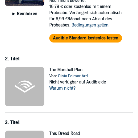
Noch nicht bewertet
a way to come out on the other side.
16,79 €
oder kostenlos mit einem
The Partition of Africa
is a coming of age tale that features romance,
Probeabo. Verlängert sich automatisch
Reinhören
intrigue, and just the right amount of drama. Author Olivia Folmar
für 6,99 €/Monat nach Ablauf des
Ard is a huge fan of
Gossip Girl
Probeabos.
, and that shines through in the first
Bedingungen gelten
.
book of The Bennett Series. Buy this audiobook to embark on the
thrilling, emotional journey today!
Audible Standard kostenlos testen
©2014 Olivia Folmar Ard (P)2018 Olivia Folmar Ard
2. Titel
The Marshall Plan
Von:
Olivia Folmar Ard
Nicht verfügbar auf Audible.de
Warum nicht?
3. Titel
This Dread Road