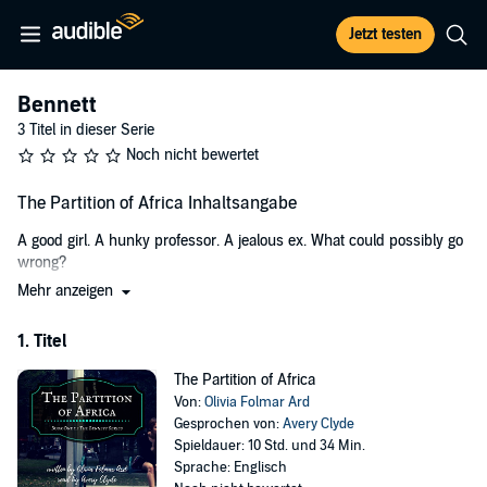
Jetzt testen
Bennett
3 Titel in dieser Serie
Noch nicht bewertet
The Partition of Africa Inhaltsangabe
A good girl. A hunky professor. A jealous ex. What could possibly go
wrong?
Mehr anzeigen
Hattie Greene was the typical quiet, nerdy good girl at HKCU... until
she wasn't. After a lapse in judgment and one vulnerable night
1. Titel
spent with Samson Campbell, Ph.D., she's gone from being
teacher's pet to professor's mistress. Caught between her feelings
The Partition of Africa
for Samson and the whispers of her conscience, Hattie moves
Von:
Olivia Folmar Ard
through each day terrified that her mistake will cost her everything,
Gesprochen von:
Avery Clyde
and things aren't looking good. Claire, her nosy roommate, has a
Spieldauer: 10 Std. und 34 Min.
built-in scandal detector, and her vindictive ex, Cameron, would love
Sprache: Englisch
to bring her down. With her entire future on the line, Hattie must find