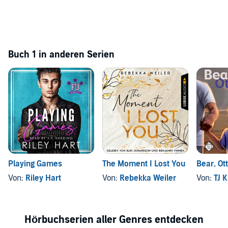
Buch 1 in anderen Serien
Playing Games
The Moment I Lost You
Bear, Ot
Von:
Riley Hart
Von:
Rebekka Weiler
Von:
TJ 
Hörbuchserien aller Genres entdecken