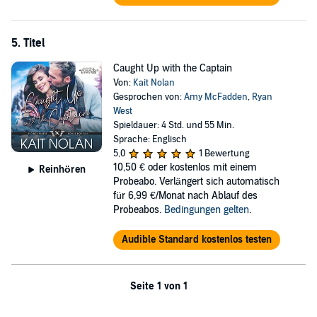
5. Titel
Caught Up with the Captain
Von:
Kait Nolan
Gesprochen von:
Amy McFadden
,
Ryan
West
Spieldauer: 4 Std. und 55 Min.
Sprache: Englisch
5,0
1 Bewertung
10,50 €
oder kostenlos mit einem
Reinhören
Probeabo. Verlängert sich automatisch
für 6,99 €/Monat nach Ablauf des
Probeabos.
Bedingungen gelten
.
Audible Standard kostenlos testen
Seite 1 von 1