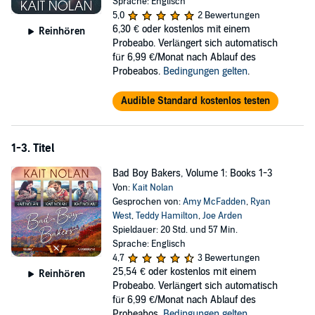
Sprache: Englisch
—including the foster brother who's been the one bright spot in her
5,0
2 Bewertungen
life, as well as her secret crush.
6,30 €
oder kostenlos mit einem
Reinhören
Probeabo. Verlängert sich automatisch
Just one more day until Mia turns 18—a legal adult. Brax doesn't
für 6,99 €/Monat nach Ablauf des
trust her foster father and wants her out of that house. Is proposing
Probeabos.
Bedingungen gelten
.
a marriage of convenience to your best friend a little drastic? Maybe
so. But what Brax feels is so far beyond friendship. Is it possible Mia
Audible Standard kostenlos testen
feels it, too?
©2022 Kait Nolan (P)2022 Kait Nolan
1-3. Titel
Bad Boy Bakers, Volume 1: Books 1-3
Von:
Kait Nolan
Gesprochen von:
Amy McFadden
,
Ryan
West
,
Teddy Hamilton
,
Joe Arden
Spieldauer: 20 Std. und 57 Min.
Sprache: Englisch
4,7
3 Bewertungen
25,54 €
oder kostenlos mit einem
Reinhören
Probeabo. Verlängert sich automatisch
für 6,99 €/Monat nach Ablauf des
Probeabos.
Bedingungen gelten
.