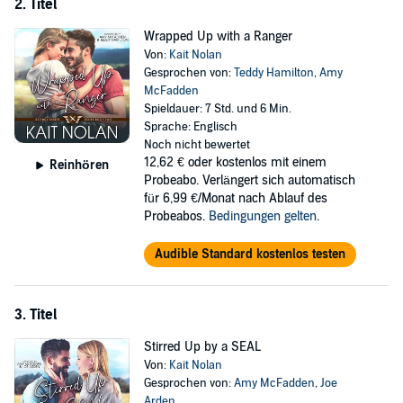
2. Titel
Wrapped Up with a Ranger
Von:
Kait Nolan
Gesprochen von:
Teddy Hamilton
,
Amy
McFadden
Spieldauer: 7 Std. und 6 Min.
Sprache: Englisch
Noch nicht bewertet
12,62 €
oder kostenlos mit einem
Reinhören
Probeabo. Verlängert sich automatisch
für 6,99 €/Monat nach Ablauf des
Probeabos.
Bedingungen gelten
.
Audible Standard kostenlos testen
3. Titel
Stirred Up by a SEAL
Von:
Kait Nolan
Gesprochen von:
Amy McFadden
,
Joe
Arden