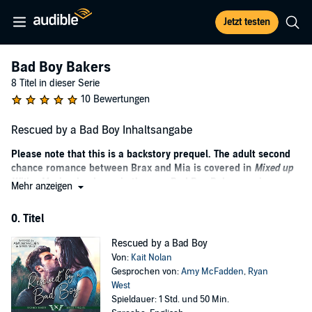
Jetzt testen
Bad Boy Bakers
8 Titel in dieser Serie
10 Bewertungen
Rescued by a Bad Boy Inhaltsangabe
Please note that this is a backstory prequel. The adult second
chance romance between Brax and Mia is covered in
Mixed up
With a Marine
, book one in the new Bad Boy Bakers series.
Mehr anzeigen
What's a little marriage between friends?
0. Titel
Mia has been Braxton's best friend for years. Even when they no
longer lived in the same foster family, even after he'd aged out of the
Rescued by a Bad Boy
system, he'd continued to look out for the one person who got under
Von:
Kait Nolan
his skin and made him care.
Gesprochen von:
Amy McFadden
,
Ryan
West
For the last six years, Mia's been keeping her head down, putting
Spieldauer: 1 Std. und 50 Min.
one foot in front of the other, unable to trust anyone with her secrets