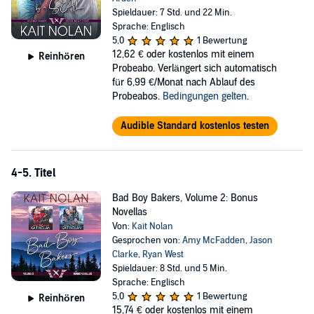
Spieldauer: 7 Std. und 22 Min.
Sprache: Englisch
5,0
1 Bewertung
12,62 €
oder kostenlos mit einem
Reinhören
Probeabo. Verlängert sich automatisch
für 6,99 €/Monat nach Ablauf des
Probeabos.
Bedingungen gelten
.
Audible Standard kostenlos testen
4-5. Titel
Bad Boy Bakers, Volume 2: Bonus
Novellas
Von:
Kait Nolan
Gesprochen von:
Amy McFadden
,
Jason
Clarke
,
Ryan West
Spieldauer: 8 Std. und 5 Min.
Sprache: Englisch
5,0
1 Bewertung
Reinhören
15,74 €
oder kostenlos mit einem