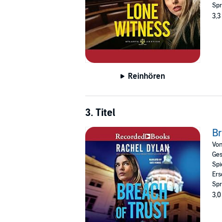
Spr
3,3
Reinhören
3. Titel
Br
Vo
Ges
Spi
Ers
Spr
3,0