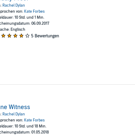
s intent on keeping Kate safe, but as the case deepens, it appears someon
n:
Rachel Dylan
prochen von:
Kate Forbes
eldauer: 10 Std. und 1 Min.
s
cheinungsdatum: 06.09.2017
ache: Englisch
5 Bewertungen
ne Witness
n:
Rachel Dylan
prochen von:
Kate Forbes
eldauer: 10 Std. und 18 Min.
cheinungsdatum: 01.05.2018