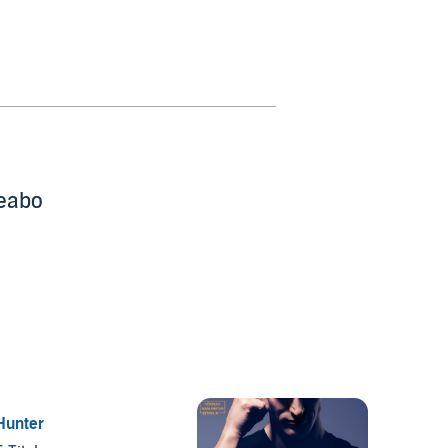
beabo
Hunter