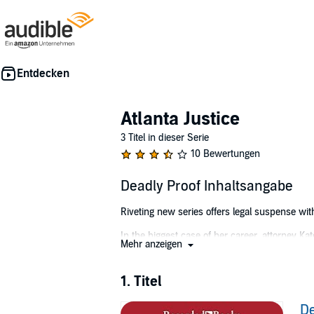
Atlanta Justice
3 Titel in dieser Serie
10 Bewertungen
Deadly Proof Inhaltsangabe
Riveting new series offers legal suspense wit
In the biggest case of her career, attorney K
Mehr anzeigen
newest drug. After a whistleblower dies, Kat
Former Army Ranger turned private investigato
1. Titel
Kate to look into the whistleblower's allegat
falling for this passionate and earnest young 
De