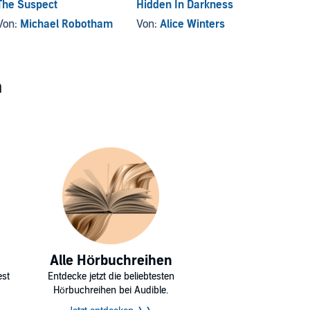
The Suspect
Hidden In Darkness
Forgot
Von:
Michael Robotham
Von:
Alice Winters
Von:
R
n
Alle Hörbuchreihen
est
Entdecke jetzt die beliebtesten
Hörbuchreihen bei Audible.