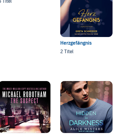
5 Titel
Herzgefängnis
Cabrin
2 Titel
3 Titel