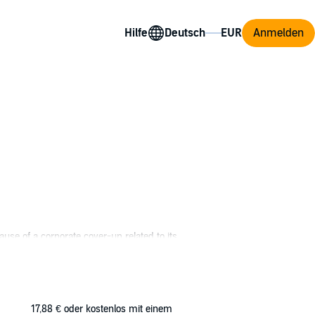
Hilfe
Anmelden
use of a corporate cover-up related to its
Trying to forget the past, he is hired by
e for profit. He also soon finds himself
17,88 €
oder kostenlos mit einem