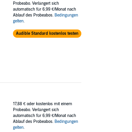
Probeabo. Verlängert sich
e is willing to risk everything - even
automatisch für 6,99 €/Monat nach
Ablauf des Probeabos.
Bedingungen
gelten
.
Audible Standard kostenlos testen
17,88 €
oder kostenlos mit einem
Probeabo. Verlängert sich
automatisch für 6,99 €/Monat nach
Ablauf des Probeabos.
Bedingungen
gelten
.