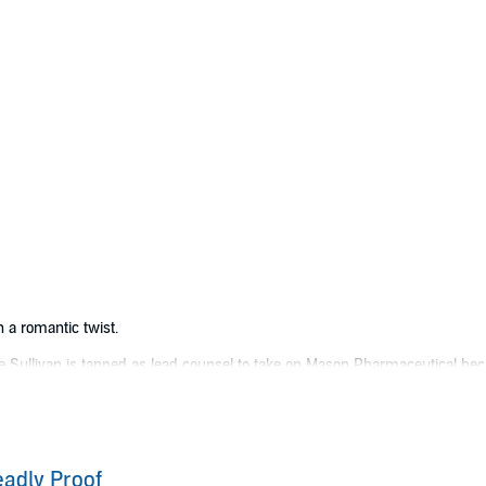
h a romantic twist.
ate Sullivan is tapped as lead counsel to take on Mason Pharmaceutical beca
e knows the stakes are much higher than her other lawsuits.
r Landon James is still haunted by mistakes made while serving overseas. 
ion and soon suspects that the company may be engaging in a dangerous gam
lawyer.
adly Proof