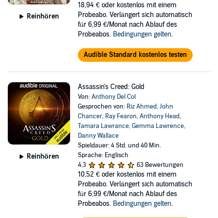
18,94 €
oder kostenlos mit einem
Probeabo. Verlängert sich automatisch
Reinhören
für 6,99 €/Monat nach Ablauf des
Probeabos.
Bedingungen gelten
.
Audible Standard kostenlos testen
Assassin's Creed: Gold
Von:
Anthony Del Col
Gesprochen von:
Riz Ahmed
,
John
Chancer
,
Ray Fearon
,
Anthony Head
,
Tamara Lawrance
,
Gemma Lawrence
,
Danny Wallace
Spieldauer: 4 Std. und 40 Min.
Sprache: Englisch
Reinhören
4,3
63 Bewertungen
10,52 €
oder kostenlos mit einem
Probeabo. Verlängert sich automatisch
für 6,99 €/Monat nach Ablauf des
Probeabos.
Bedingungen gelten
.