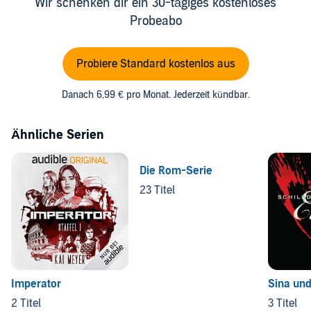
Wir schenken dir ein 30-tägiges kostenloses
Probeabo
Probiere Standard kostenlos aus
Danach 6,99 € pro Monat. Jederzeit kündbar.
Ähnliche Serien
Die Rom-Serie
23 Titel
Imperator
Sina un
2 Titel
3 Titel