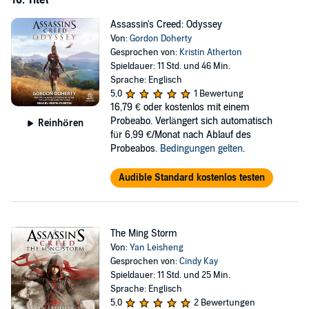
10. Titel
Assassin's Creed: Odyssey
Von:
Gordon Doherty
Gesprochen von:
Kristin Atherton
Spieldauer: 11 Std. und 46 Min.
Sprache: Englisch
5,0
1 Bewertung
16,79 €
oder kostenlos mit einem
Probeabo. Verlängert sich automatisch
Reinhören
für 6,99 €/Monat nach Ablauf des
Probeabos.
Bedingungen gelten
.
Audible Standard kostenlos testen
The Ming Storm
Von:
Yan Leisheng
Gesprochen von:
Cindy Kay
Spieldauer: 11 Std. und 25 Min.
Sprache: Englisch
5,0
2 Bewertungen