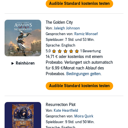
Audible Standard kostenlos testen
The Golden City
Von:
Jaleigh Johnson
Gesprochen von:
Ramiz Monsef
Spieldauer: 7 Std. und 53 Min.
Sprache: Englisch
5,0
1 Bewertung
14,71 €
oder kostenlos mit einem
Probeabo. Verlängert sich automatisch
Reinhören
für 6,99 €/Monat nach Ablauf des
Probeabos.
Bedingungen gelten
.
Audible Standard kostenlos testen
Resurrection Plot
Von:
Kate Heartfield
Gesprochen von:
Moira Quirk
Spieldauer: 9 Std. und 50 Min.
Sprache: Englisch