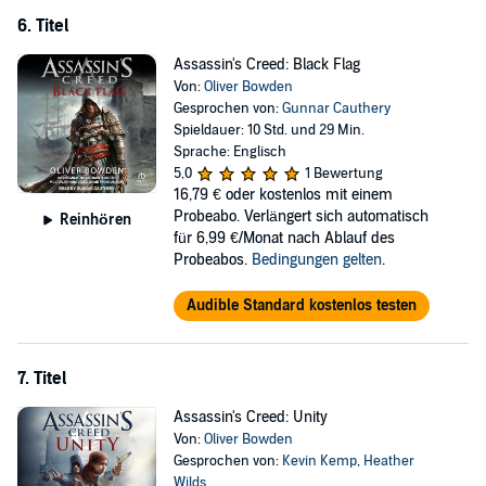
6. Titel
Assassin's Creed: Black Flag
Von:
Oliver Bowden
Gesprochen von:
Gunnar Cauthery
Spieldauer: 10 Std. und 29 Min.
Sprache: Englisch
5,0
1 Bewertung
16,79 €
oder kostenlos mit einem
Probeabo. Verlängert sich automatisch
Reinhören
für 6,99 €/Monat nach Ablauf des
Probeabos.
Bedingungen gelten
.
Audible Standard kostenlos testen
7. Titel
Assassin's Creed: Unity
Von:
Oliver Bowden
Gesprochen von:
Kevin Kemp
,
Heather
Wilds