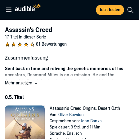
Jetzt testen
Assassin's Creed
17 Titel in dieser Serie
81 Bewertungen
Zusammenfassung
Sent back in time and reliving the genetic memories of his
ancestors, Desmond Miles is on a mission. He and the
Assassin's Creed, his trusted brotherhood, seek to bring peace
Mehr anzeigen
and free will to all.
0.5. Titel
Assassin’s Creed was first developed by Ubisoft Montreal as an
action-adventure style video game. The game's storyline features
Assassin's Creed Origins: Desert Oath
playable character Desmond Miles in his journey of discovery
Von:
Oliver Bowden
through a fictional past. As he travels back in time, he uncovers a
Gesprochen von:
John Banks
secret society in which he is destined to play a part. Oliver Bowden's
Spieldauer: 9 Std. und 11 Min.
Assassin’s Creed series of books follows the same brave young
Sprache: Englisch
character through epic battles against enemies like the Knights