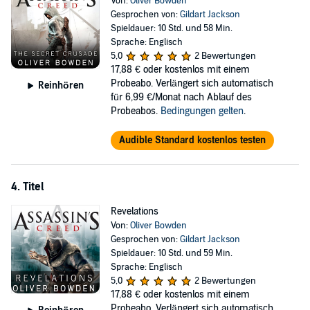
Von:
Oliver Bowden
Gesprochen von:
Gildart Jackson
Spieldauer: 10 Std. und 58 Min.
Sprache: Englisch
5,0
2 Bewertungen
17,88 €
oder kostenlos mit einem
Probeabo. Verlängert sich automatisch
Reinhören
für 6,99 €/Monat nach Ablauf des
Probeabos.
Bedingungen gelten
.
Audible Standard kostenlos testen
4. Titel
Revelations
Von:
Oliver Bowden
Gesprochen von:
Gildart Jackson
Spieldauer: 10 Std. und 59 Min.
Sprache: Englisch
5,0
2 Bewertungen
17,88 €
oder kostenlos mit einem
Probeabo. Verlängert sich automatisch