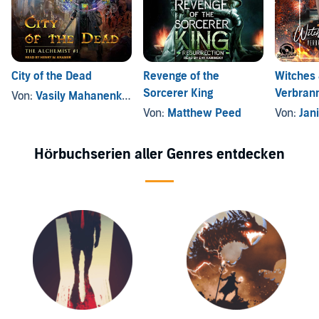
City of the Dead
Revenge of the
Witches 
Sorcerer King
Verbran
Von:
Vasily Mahanenko
, und andere
Von:
Matthew Peed
Von:
Janin
Hörbuchserien aller Genres entdecken