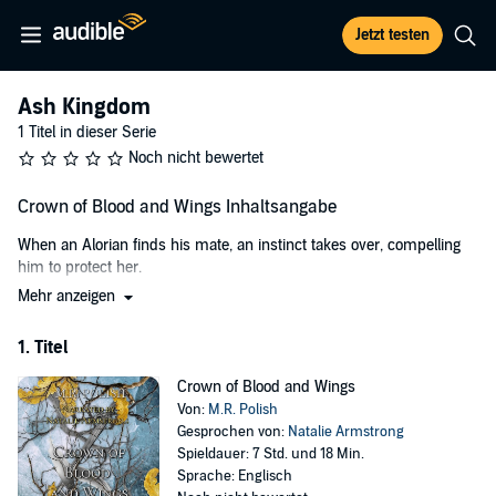
Jetzt testen
Ash Kingdom
1 Titel in dieser Serie
Noch nicht bewertet
Crown of Blood and Wings Inhaltsangabe
When an Alorian finds his mate, an instinct takes over, compelling
him to protect her.
Mehr anzeigen
Thrust into the king’s Trials, Caitin was bitten and left to die. But the
broody captain broke through the guards and ripped the gate off the
1. Titel
arena to save her. In an act of vengeance, the king binds their souls
together, forcing Caitin to survive or kill the man who saved her.
Crown of Blood and Wings
Layke never thought the gods would bless him with a mate but
Von:
M.R. Polish
there she was...standing before him, locked in the dungeons, tied as
Gesprochen von:
Natalie Armstrong
a participant in the king’s evil Trials. His heart skipped a beat,
Spieldauer: 7 Std. und 18 Min.
knowing he would do whatever he could to ensure she lives. Even
Sprache: Englisch