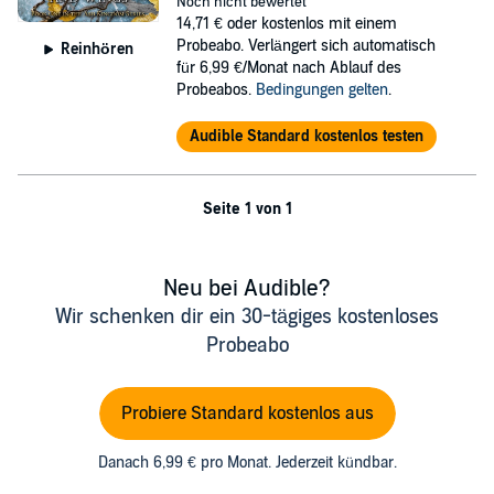
bind his life to hers....
Noch nicht bewertet
14,71 €
oder kostenlos mit einem
In a last chance at survival, Layke helps Caitin escape but now he
Probeabo. Verlängert sich automatisch
Reinhören
must tell her the truth. He’d already lost his kingdom, he couldn’t
für 6,99 €/Monat nach Ablauf des
lose her too.
Probeabos.
Bedingungen gelten
.
©2022 Misty Polish (P)2023 Misty Polish
Audible Standard kostenlos testen
Seite 1 von 1
Neu bei Audible?
Wir schenken dir ein 30-tägiges kostenloses
Probeabo
Probiere Standard kostenlos aus
Danach 6,99 € pro Monat. Jederzeit kündbar.