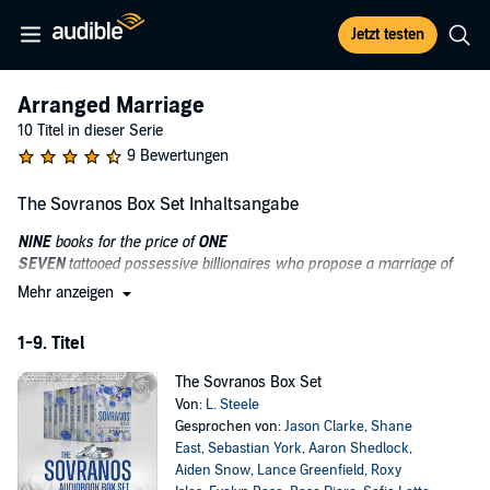
Jetzt testen
Arranged Marriage
10 Titel in dieser Serie
9 Bewertungen
The Sovranos Box Set Inhaltsangabe
NINE
books for the price of
ONE
SEVEN
tattooed possessive billionaires who propose a marriage of
convenience
Mehr anzeigen
ONE
secret that ties them together
1-9. Titel
This is a box set of eight marriage of convenience romances,
featuring grumpy, possessive Mafia billionaires who propose a
The Sovranos Box Set
pretend marriage, only to fall for their sunshine fake brides and
Von:
L. Steele
must grovel to win their hearts, with a grand gesture that will take
Gesprochen von:
Jason Clarke
,
Shane
your breath away!
East
,
Sebastian York
,
Aaron Shedlock
,
Aiden Snow
,
Lance Greenfield
,
Roxy
There is banter, forced proximity, one-bed, many arranged