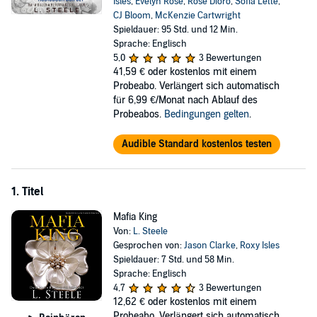
Isles
,
Evelyn Rose
,
Rose Dioro
,
Sofia Lette
,
marriages, grumpy-sunshine, found family, girlfriends who stand up
CJ Bloom
,
McKenzie Cartwright
for you, festive cheer, lots of angst and twists you won't see coming.
Spieldauer: 95 Std. und 12 Min.
Also a meddling nonna who plays Cupid. There is no cheating.
Sprache: Englisch
Binge,
NOW!
5,0
3 Bewertungen
41,59 €
oder kostenlos mit einem
Note: This bundle contains
Probeabo. Verlängert sich automatisch
Mafia King (Michael & Karma)
für 6,99 €/Monat nach Ablauf des
Mafia Queen (Michael & Karma)
Probeabos.
Bedingungen gelten
.
Mafia War (Michael & Karma)
A Very Mafia Christmas (Christian & Aurora)
Audible Standard kostenlos testen
Mafia Crown (Axel & Theresa)
Mafia Vows (Sebastian & Elsa)
Mafia Obsession (Luca & Jeanne)
1. Titel
Mafia Bride (Massimo & Olivia)
Mafia Lúst (JJ & Lena)
Mafia King
Von:
L. Steele
©2022, 2023 Laxmi Hariharan (P)2022 Laxmi Hariharan
Gesprochen von:
Jason Clarke
,
Roxy Isles
Spieldauer: 7 Std. und 58 Min.
Sprache: Englisch
4,7
3 Bewertungen
12,62 €
oder kostenlos mit einem
Probeabo. Verlängert sich automatisch