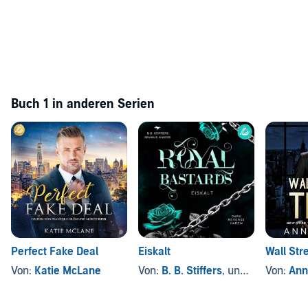
Buch 1 in anderen Serien
Perfect Fake Deal
Eiskalt
Wall Stre
Von:
Katie McLane
Von:
B. B. Stiffers
, und andere
Von:
Ann