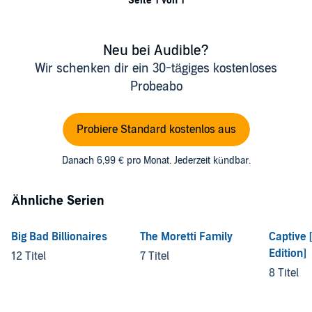
Seite 1 von 1
Neu bei Audible?
Wir schenken dir ein 30-tägiges kostenloses
Probeabo
Probiere Standard kostenlos aus
Danach 6,99 € pro Monat. Jederzeit kündbar.
Ähnliche Serien
Big Bad Billionaires
The Moretti Family
Captive
Edition]
12 Titel
7 Titel
8 Titel