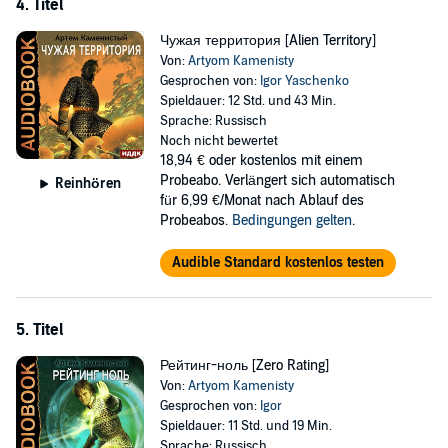
4. Titel
Чужая территория [Alien Territory]
Von:
Artyom Kamenisty
Gesprochen von:
Igor Yaschenko
Spieldauer: 12 Std. und 43 Min.
Sprache: Russisch
Noch nicht bewertet
18,94 €
oder kostenlos mit einem
Probeabo. Verlängert sich automatisch
Reinhören
für 6,99 €/Monat nach Ablauf des
Probeabos.
Bedingungen gelten
.
Audible Standard kostenlos testen
5. Titel
Рейтинг-ноль [Zero Rating]
Von:
Artyom Kamenisty
Gesprochen von:
Igor
Spieldauer: 11 Std. und 19 Min.
Sprache: Russisch