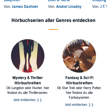
Labyrinth
LitRPG-Serie
Undying
Von:
James Dashner
Von:
Andrei Livadny
Von:
J.T.
Hörbuchserien aller Genres entdecken
Mystery & Thriller
Fantasy & Sci-Fi
Hörbuchreihen
Hörbuchreihen
Ob Langdon oder Hunter, hier
Ob Star Trek oder Harry Potter,
findest du alle Thrillerserien.
hier findest du alle
Fantasyserien.
Jetzt entdecken ❭❭
Jetzt entdecken ❭❭