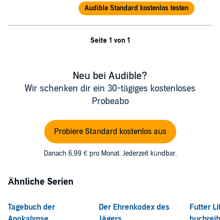
Audible Standard kostenlos testen
Seite 1 von 1
Neu bei Audible?
Wir schenken dir ein 30-tägiges kostenloses
Probeabo
Probiere Standard kostenlos aus
Danach 6,99 € pro Monat. Jederzeit kündbar.
Ähnliche Serien
Tagebuch der
Der Ehrenkodex des
Futter L
Apokalypse
Jägers
buchrei