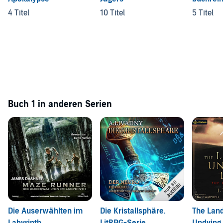
4 Titel
10 Titel
5 Titel
Buch 1 in anderen Serien
Die Auserwählten im
Die Kristallsphäre.
The Land