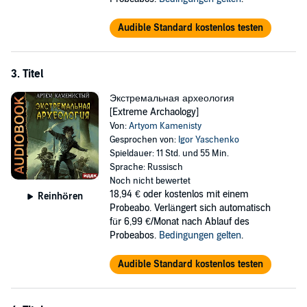
Audible Standard kostenlos testen
3. Titel
Экстремальная археология
[Extreme Archaology]
Von:
Artyom Kamenisty
Gesprochen von:
Igor Yaschenko
Spieldauer: 11 Std. und 55 Min.
Sprache: Russisch
Noch nicht bewertet
18,94 €
oder kostenlos mit einem
Reinhören
Probeabo. Verlängert sich automatisch
für 6,99 €/Monat nach Ablauf des
Probeabos.
Bedingungen gelten
.
Audible Standard kostenlos testen