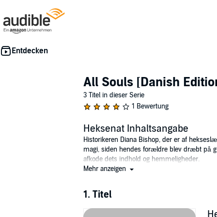
All Souls [Danish Editio
3 Titel in dieser Serie
1 Bewertung
Heksenat Inhaltsangabe
Historikeren Diana Bishop, der er af hekseslægt
magi, siden hendes forældre blev dræbt på gr
afkode dets indhold og hemmeligheder.
Mehr anzeigen
Hvad hun ikke ved er, at den gamle alkymist
Deriblandt vampyren Matthew Clairmont, som f
1. Titel
er ikke problemfrit - især ikke da deres for
fra menneskerene.
H