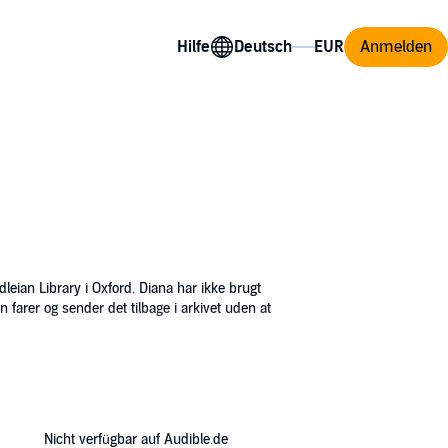
Hilfe
Anmelden
odleian Library i Oxford. Diana har ikke brugt
arer og sender det tilbage i arkivet uden at
r sig opmærksomhed fra andre væsner.
, men et forhold mellem en heks og en vampyr
terne og undgå at tiltrække sig opmærksomhed
Nicht verfügbar auf Audible.de