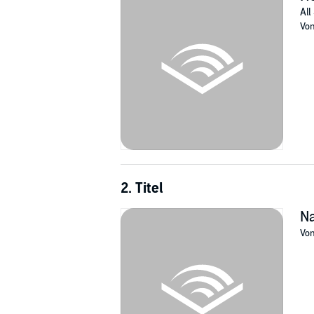
All
I takt med at Dianas magiske evner vokser, st
Vo
indeholder af hemmeligheder om arternes fortid
©2011 Lindhardt og Ringhof, Deborah Harkne
2. Titel
Na
Vo