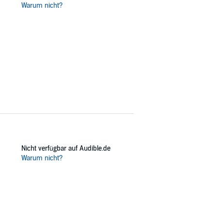
Warum nicht?
 hun at finde ud af, hvad manuskriptet
en rejse - både i tid og sted.
Nicht verfügbar auf Audible.de
Warum nicht?