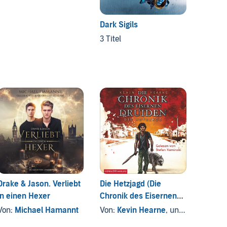
Dark Sigils
Hexent
3 Titel
3 Titel
Drake & Jason. Verliebt
Die Hetzjagd (Die
Vom F
in einen Hexer
Chronik des Eisernen
Von:
K
Druiden 1)
Von:
Michael Hamannt
Von:
Kevin Hearne
, und andere