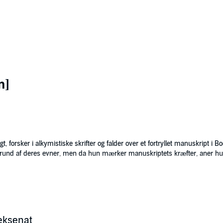
n]
, forsker i alkymistiske skrifter og falder over et fortryllet manuskript i B
und af deres evner, men da hun mærker manuskriptets kræfter, aner hun f
iske tekst Ashmole 782 har været forsvundet i århundreder og tiltrække
orsker i genetik.Meget imod sin vilje bliver Diana tiltrukket af Matthew
hold strider mod en gammel pagt, som skal sikre ro og afstand mellem ar
eksenat