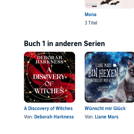
Mona
3 Titel
Buch 1 in anderen Serien
A Discovery of Witches
Wünscht mir Glück
Von:
Deborah Harkness
Von:
Liane Mars