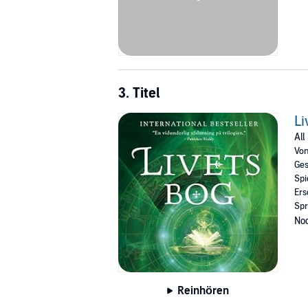
3. Titel
Li
All
Vo
Ges
Spi
Ers
Spr
Noc
Reinhören