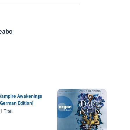
beabo
Vampire Awakenings
[German Edition]
11 Titel