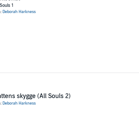
 Souls 1
år det klart, at nogen vil hende til livs, og sammen med Matthew forsøger
n:
Deborah Harkness
 og mere interessant; deres fremtid. Og det skal vise sig at blive noget af 
ss (P)2013 AV Forlaget
ttens skygge (All Souls 2)
n:
Deborah Harkness