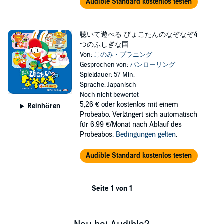
Audible Standard kostenlos testen
(c)Konomi-planning 2016
聴いて遊べる ぴょこたんのなぞなぞ4
つのふしぎな国
Von:
このみ・プラニング
Gesprochen von:
パンローリング
Spieldauer: 57 Min.
Sprache: Japanisch
Noch nicht bewertet
5,26 €
oder kostenlos mit einem
Reinhören
Probeabo. Verlängert sich automatisch
für 6,99 €/Monat nach Ablauf des
Probeabos.
Bedingungen gelten
.
Audible Standard kostenlos testen
Seite 1 von 1