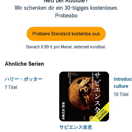
Neu bei Audible?
Wir schenken dir ein 30-tägiges kostenloses
Probeabo
Probiere Standard kostenlos aus
Danach 6,99 € pro Monat. Jederzeit kündbar.
Ähnliche Serien
ハリー・ポッター
Introduc
culture
7 Titel
10 Titel
サピエンス全史