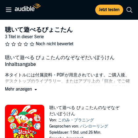
Jetzt testen
聴いて遊べるぴょこたん
3 Titel in dieser Serie
Noch nicht bewertet
聴いて遊べる ぴょこたんのなぞなぞだいぼうけん
Inhaltsangabe
本タイトルには付属資料・PDFが用意されています。ご購入後、
デスクトップのライブラリー、またはアプリ上の「目次」でご確
認ください。（アプリバージョン：Android 2.40以上、iOS 3.11以
Mehr anzeigen
上）
聴いて遊べる ぴょこたんのなぞなぞ
"遊びにでかけたぴょこたんが なぞなぞバトルにちょうせんする
だいぼうけん
よ！
Von:
このみ・プラニング
Gesprochen von:
パンローリング
♪放送の声
Spieldauer: 1 Std. und 26 Min.
ピンポ〜ン