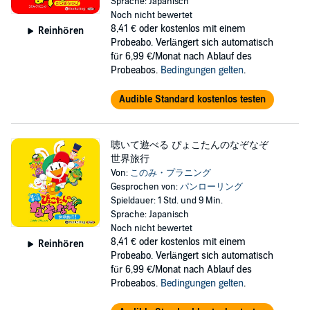
Sprache: Japanisch
Noch nicht bewertet
ぴょこたんに問題です。
8,41 €
oder kostenlos mit einem
Reinhören
Probeabo. Verlängert sich automatisch
ポーッとしてるみたいだけど、遊園地ではとても役に立つのは、
für 6,99 €/Monat nach Ablauf des
何でしょう？
Probeabos.
Bedingungen gelten
.
かめたん
Audible Standard kostenlos testen
ぴょこたんに放送でなぞなぞが出たよ。
答えわかる？
聴いて遊べる ぴょこたんのなぞなぞ
ぴょこたん
世界旅行
Von:
このみ・プラニング
まかせてよ！
Gesprochen von:
パンローリング
遊園地で「ポーッ」としてるものは、○○○ー○でーす！
Spieldauer: 1 Std. und 9 Min.
Sprache: Japanisch
(1)「ぴょこたんのなぞなぞ遊園地 何に乗ろうかな？」編
Noch nicht bewertet
8,41 €
oder kostenlos mit einem
Reinhören
(2)「ぴょこたんと駄菓子屋なぞバトル 駄菓子だ～いすき」編
Probeabo. Verlängert sich automatisch
für 6,99 €/Monat nach Ablauf des
(3)「ぴょこたんのなぞなぞ森探検 ドングリゴロリ!?」編
Probeabos.
Bedingungen gelten
.
(4)「ぴょこたんと不思議な公園 不思議な友達」編 "