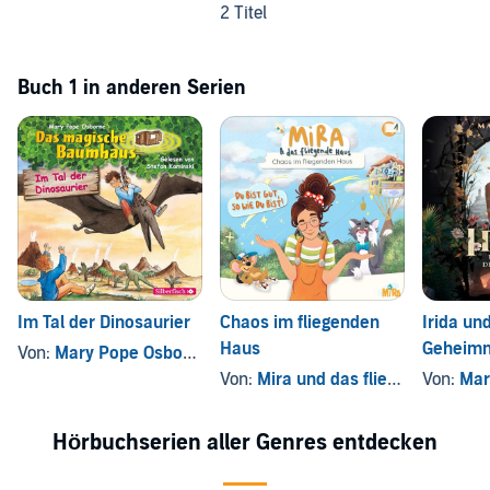
2 Titel
Buch 1 in anderen Serien
Im Tal der Dinosaurier
Chaos im fliegenden
Irida un
Haus
Geheimn
Von:
Mary Pope Osborne
Von:
Mira und das fliegende Haus
Von:
Mar
,
Hörbuchserien aller Genres entdecken