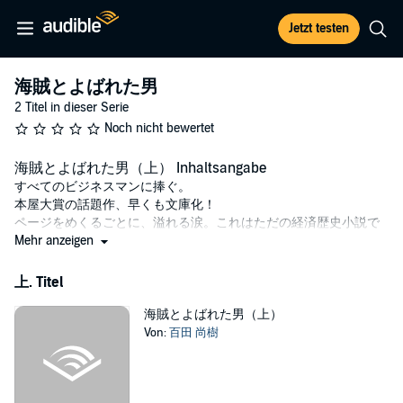
Jetzt testen
海賊とよばれた男
2 Titel in dieser Serie
Noch nicht bewertet
海賊とよばれた男（上） Inhaltsangabe
すべてのビジネスマンに捧ぐ。
本屋大賞の話題作、早くも文庫化！
ページをめくるごとに、溢れる涙。これはただの経済歴史小説で
はない。
Mehr anzeigen
一九四五年八月十五日、敗戦で全てを失った日本で一人の男が立
ち上がる。男の名は国岡鐡造。出勤簿もなく、定年もない、異端
上. Titel
の石油会社「国岡商店」の店主だ。一代かけて築き上げた会社資
産の殆どを失い、借金を負いつつも、店員の一人も馘首せず、再
海賊とよばれた男（上）
起を図る。石油を武器に世界との新たな戦いが始まる。
Von:
百田 尚樹
石油は庶民の暮らしに明かりを灯し、国すらも動かす。
「第二の敗戦」を目前に、日本人の強さと誇りを示した男。
©百田 尚樹 (P)2023 Audible, Inc.