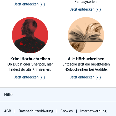
Fantasyserien.
Jetzt entdecken ❭❭
Jetzt entdecken ❭❭
Krimi Hörbuchreihen
Alle Hörbuchreihen
Ob Dupin oder Sherlock, hier
Entdecke jetzt die beliebtesten
findest du alle Krimiserien.
Hörbuchreihen bei Audible.
Jetzt entdecken ❭❭
Jetzt entdecken ❭❭
Hilfe
AGB
Datenschutzerklärung
Cookies
Internetwerbung