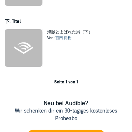
下. Titel
海賊とよばれた男（下）
Von:
百田 尚樹
Seite 1 von 1
Neu bei Audible?
Wir schenken dir ein 30-tägiges kostenloses
Probeabo