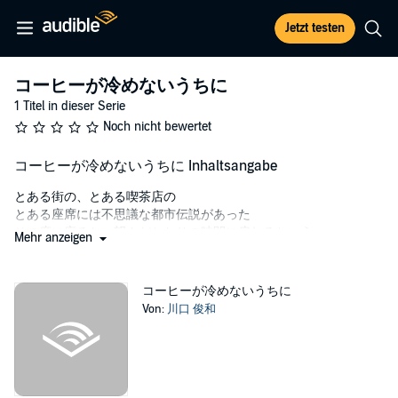
Jetzt testen
コーヒーが冷めないうちに
1 Titel in dieser Serie
Noch nicht bewertet
コーヒーが冷めないうちに Inhaltsangabe
とある街の、とある喫茶店の
とある座席には不思議な都市伝説があった
その席に座ると、望んだとおりの時間に戻れるという
Mehr anzeigen
ただし、そこにはめんどくさい……
非常にめんどくさいルールがあった
コーヒーが冷めないうちに
Von:
川口 俊和
１．過去に戻っても、この喫茶店を訪れた事のない者には会う事
はできない
２．過去に戻って、どんな努力をしても、現実は変わらない
３．過去に戻れる席には先客がいる その席に座れるのは、その先
客が席を立った時だけ