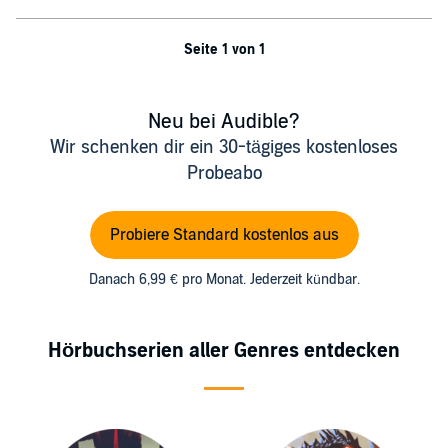
４．過去に戻っても、席を立って移動する事はできない ５．過去
に戻れるのは、コーヒーをカップに注いでから、 そのコーヒーが
Seite 1 von 1
冷めてしまうまでの間だけ
めんどくさいルールはこれだけではない
それにもかかわらず、今日も都市伝説の噂を聞いた客がこの喫茶
Neu bei Audible?
店を訪れる
Wir schenken dir ein 30-tägiges kostenloses
Probeabo
喫茶店の名は、フニクリフニクラ
あなたなら、これだけのルールを聞かされて
Probiere Standard kostenlos aus
それでも過去に戻りたいと思いますか？
この物語は、そんな不思議な喫茶店で起こった、心温まる四つの
Danach 6,99 € pro Monat. Jederzeit kündbar.
奇跡
第１話「恋人」結婚を考えていた彼氏と別れた女の話
Hörbuchserien aller Genres entdecken
第２話「夫婦」記憶が消えていく男と看護師の話
第３話「姉妹」家出した姉とよく食べる妹の話
第４話「親子」この喫茶店で働く妊婦の話
あの日に戻れたら、あなたは誰に会いに行きますか？