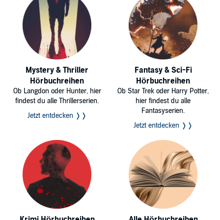
©Toshikazu Kawaguchi, 2015 (P)2018 Audible, Inc.
Mystery & Thriller
Fantasy & Sci-Fi
Hörbuchreihen
Hörbuchreihen
Ob Langdon oder Hunter, hier
Ob Star Trek oder Harry Potter,
findest du alle Thrillerserien.
hier findest du alle
Fantasyserien.
Jetzt entdecken ❭❭
Jetzt entdecken ❭❭
Krimi Hörbuchreihen
Alle Hörbuchreihen