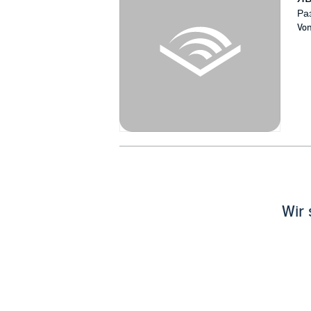
природы и многом другом. С участием 
Ра
Vo
[spoiler=Содержание:]
Секрет шаровой молнии
Как определить расстояние до гро
Тайна огней святого Эльма
Почему сияет северное сияние
"Каждый охотник желает знать, где
Гало, или три солнца на небе
Брокенский призрак и эффект Глор
Чудеса преломления света, или э
Летучий голландец и фата-морган
Туча с хоботом и рыбный дождь
Сумерки в полдень
Может ли звезда упасть
Wir 
spoiler=Действующие лица и исполнител
Винокурова Геррит де Веер - Павел Доро
проекта Анатолий Вассерман Автор сцен
©2020 Ардис (P)2020 Ардис