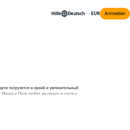
Hilfe
Anmelden
дети погрузятся в яркий и увлекательный
- Маша и Петя любят заглянуть в гости к
ом дома и его учёным говорящим котом
с живыми картинками!
го интересного об их жизни и
удивительной планете Земля, на которой
х, о редких и загадочных явлениях