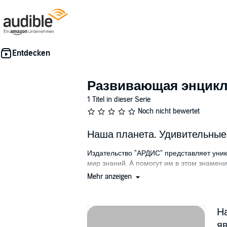
Развивающая энцик
1 Titel in dieser Serie
Noch nicht bewertet
Наша планета. Удивительные
Издательство "АРДИС" представляет уника
мир знаний. А помогут им в этом знамени
писателю дяде Саше, где их всегда ждёт
Mehr anzeigen
Терентием Палычем. А ещё здесь есть во
Благодаря этим чудесным книгам ребята 
Н
творчестве. Серия НАША ПЛАНЕТА включае
мы живем: о материках и океанах, горах 
я