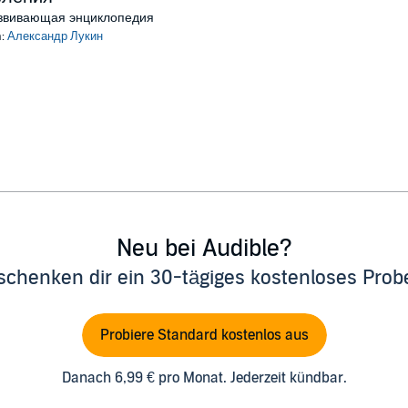
Анатолия ВАССЕРМАНА, н.а. РФ Олега АНОФРИЕВА, з.а. РФ Влади
звивающая энциклопедия
n:
Александр Лукин
зы
 сидит фазан"
ия
ффект Новой Земли
а
Neu bei Audible?
schenken dir ein 30-tägiges kostenloses Pro
и:] Профессор Владимир Сергеевич - з.а. РФ Владимир Левашев Пе
феев Якоб ван Хемскерк - Иван Литвинов Автор и исполнитель пес
Probiere Standard kostenlos aus
ария Александр Лукин Звукорежиссёр Сергей Карпенко
Danach 6,99 € pro Monat. Jederzeit kündbar.