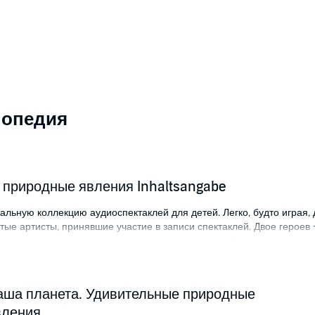
лопедия
 природные явления Inhaltsangabe
льную коллекцию аудиоспектаклей для детей. Легко, будто играя, 
тые артисты, принявшие участие в записи спектаклей. Двое героев 
 не только вкусное угощение, но и занимательные беседы с хозяин
лшебная библиотека, в которой хранятся говорящие книги и книги 
услышат произведения знаменитых поэтов и писателей, узнают мно
аша планета. Удивительные природные
т четыре диска, послушав которые дети узнают много нового об 
и пустынях, лавинах и землетрясениях, вулканах и морских течения
вления