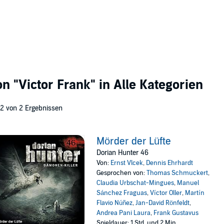
von
"Victor Frank"
in Alle Kategorien
 2 von 2 Ergebnissen
Mörder der Lüfte
Dorian Hunter 46
Von:
Ernst Vlcek
,
Dennis Ehrhardt
Gesprochen von:
Thomas Schmuckert
,
Claudia Urbschat-Mingues
,
Manuel
Sánchez Fraguas
,
Víctor Oller
,
Martín
Flavio Núñez
,
Jan-David Rönfeldt
,
Andrea Pani Laura
,
Frank Gustavus
Spieldauer: 1 Std. und 2 Min.