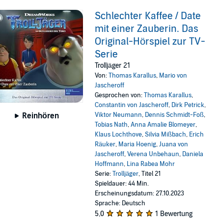
Schlechter Kaffee / Date
mit einer Zauberin. Das
Original-Hörspiel zur TV-
Serie
Trolljäger 21
Von:
Thomas Karallus
,
Mario von
Jascheroff
Gesprochen von:
Thomas Karallus
,
Constantin von Jascheroff
,
Dirk Petrick
,
Viktor Neumann
,
Dennis Schmidt-Foß
,
Reinhören
Tobias Nath
,
Anna Amalie Blomeyer
,
Klaus Lochthove
,
Silvia Mißbach
,
Erich
Räuker
,
Maria Hoenig
,
Juana von
Jascheroff
,
Verena Unbehaun
,
Daniela
Hoffmann
,
Lina Rabea Mohr
Serie:
Trolljäger
, Titel 21
Spieldauer: 44 Min.
Erscheinungsdatum: 27.10.2023
Sprache: Deutsch
5,0
1 Bewertung