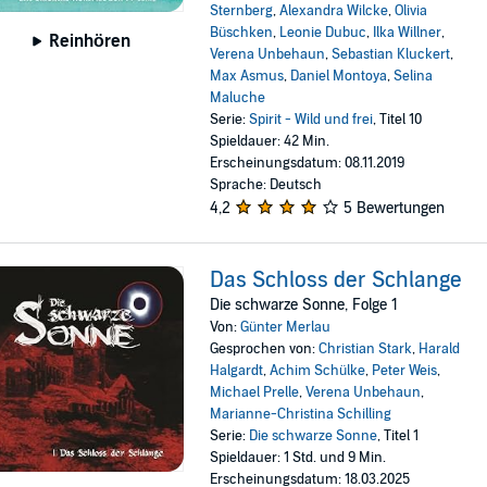
Sternberg
,
Alexandra Wilcke
,
Olivia
Büschken
,
Leonie Dubuc
,
Ilka Willner
,
Reinhören
Verena Unbehaun
,
Sebastian Kluckert
,
Max Asmus
,
Daniel Montoya
,
Selina
Maluche
Serie:
Spirit - Wild und frei
, Titel 10
Spieldauer: 42 Min.
Erscheinungsdatum: 08.11.2019
Sprache: Deutsch
4,2
5 Bewertungen
Das Schloss der Schlange
Die schwarze Sonne, Folge 1
Von:
Günter Merlau
Gesprochen von:
Christian Stark
,
Harald
Halgardt
,
Achim Schülke
,
Peter Weis
,
Michael Prelle
,
Verena Unbehaun
,
Marianne-Christina Schilling
Serie:
Die schwarze Sonne
, Titel 1
Spieldauer: 1 Std. und 9 Min.
Erscheinungsdatum: 18.03.2025