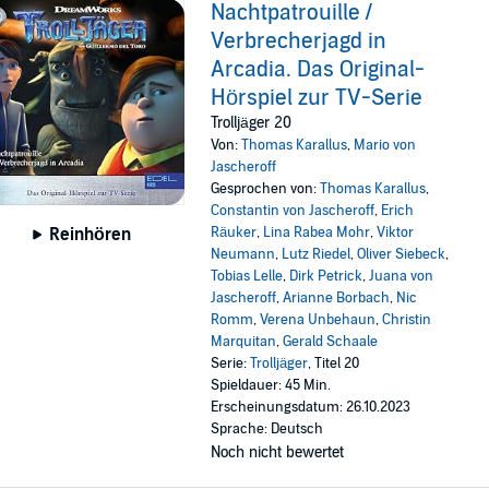
Nachtpatrouille /
Verbrecherjagd in
Arcadia. Das Original-
Hörspiel zur TV-Serie
Trolljäger 20
Von:
Thomas Karallus
,
Mario von
Jascheroff
Gesprochen von:
Thomas Karallus
,
Constantin von Jascheroff
,
Erich
Räuker
,
Lina Rabea Mohr
,
Viktor
Reinhören
Neumann
,
Lutz Riedel
,
Oliver Siebeck
,
Tobias Lelle
,
Dirk Petrick
,
Juana von
Jascheroff
,
Arianne Borbach
,
Nic
Romm
,
Verena Unbehaun
,
Christin
Marquitan
,
Gerald Schaale
Serie:
Trolljäger
, Titel 20
Spieldauer: 45 Min.
Erscheinungsdatum: 26.10.2023
Sprache: Deutsch
Noch nicht bewertet