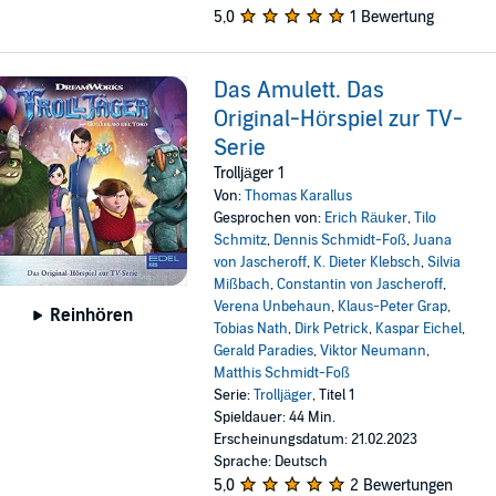
5,0
1 Bewertung
Das Amulett. Das
Original-Hörspiel zur TV-
Serie
Trolljäger 1
Von:
Thomas Karallus
Gesprochen von:
Erich Räuker
,
Tilo
Schmitz
,
Dennis Schmidt-Foß
,
Juana
von Jascheroff
,
K. Dieter Klebsch
,
Silvia
Mißbach
,
Constantin von Jascheroff
,
Verena Unbehaun
,
Klaus-Peter Grap
,
Reinhören
Tobias Nath
,
Dirk Petrick
,
Kaspar Eichel
,
Gerald Paradies
,
Viktor Neumann
,
Matthis Schmidt-Foß
Serie:
Trolljäger
, Titel 1
Spieldauer: 44 Min.
Erscheinungsdatum: 21.02.2023
Sprache: Deutsch
5,0
2 Bewertungen