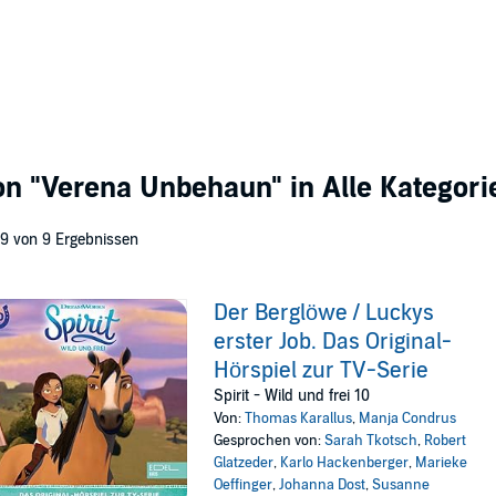
von
"Verena Unbehaun"
in Alle Kategori
 9 von 9 Ergebnissen
Der Berglöwe / Luckys
erster Job. Das Original-
Hörspiel zur TV-Serie
Spirit - Wild und frei 10
Von:
Thomas Karallus
,
Manja Condrus
Gesprochen von:
Sarah Tkotsch
,
Robert
Glatzeder
,
Karlo Hackenberger
,
Marieke
Oeffinger
,
Johanna Dost
,
Susanne