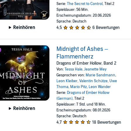
Serie:
The Secret to Control
, Titel 2
Spieldauer: 56 Min.
Erscheinungsdatum: 20.06.2026
Sprache: Deutsch
Reinhören
4,5
6 Bewertungen
Midnight of Ashes –
Flammenherz
Dragons of Ember Hollow, Band 2
Von:
Tessa Hale
,
Jeanette Mey
Gesprochen von:
Marie Sandmann
,
Leon Kleiber
,
Valentin Schütze
,
Uwe
Thoma
,
Mario Pitz
,
Leon Wander
Serie:
Dragons of Ember Hollow
(German)
, Titel 2
Spieldauer: 7 Std. und 18 Min.
Reinhören
Erscheinungsdatum: 08.01.2026
Sprache: Deutsch
4,7
18 Bewertungen