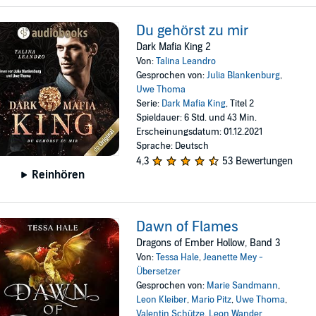
Du gehörst zu mir
Dark Mafia King 2
Von:
Talina Leandro
Gesprochen von:
Julia Blankenburg
,
Uwe Thoma
Serie:
Dark Mafia King
, Titel 2
Spieldauer: 6 Std. und 43 Min.
Erscheinungsdatum: 01.12.2021
Sprache: Deutsch
4,3
53 Bewertungen
Reinhören
Dawn of Flames
Dragons of Ember Hollow, Band 3
Von:
Tessa Hale
,
Jeanette Mey -
Übersetzer
Gesprochen von:
Marie Sandmann
,
Leon Kleiber
,
Mario Pitz
,
Uwe Thoma
,
Valentin Schütze
,
Leon Wander