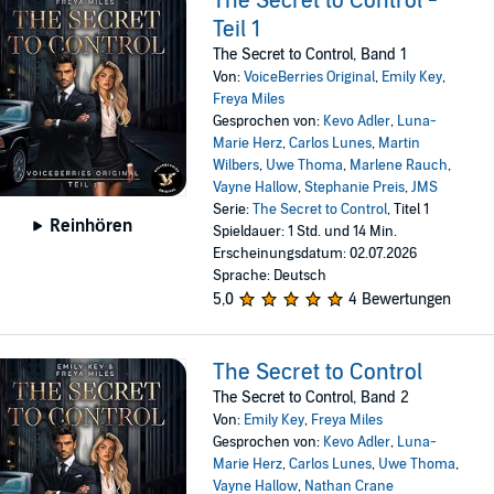
The Secret to Control -
Teil 1
The Secret to Control, Band 1
Von:
VoiceBerries Original
,
Emily Key
,
Freya Miles
Gesprochen von:
Kevo Adler
,
Luna-
Marie Herz
,
Carlos Lunes
,
Martin
Wilbers
,
Uwe Thoma
,
Marlene Rauch
,
Vayne Hallow
,
Stephanie Preis
,
JMS
Serie:
The Secret to Control
, Titel 1
Reinhören
Spieldauer: 1 Std. und 14 Min.
Erscheinungsdatum: 02.07.2026
Sprache: Deutsch
5,0
4 Bewertungen
The Secret to Control
The Secret to Control, Band 2
Von:
Emily Key
,
Freya Miles
Gesprochen von:
Kevo Adler
,
Luna-
Marie Herz
,
Carlos Lunes
,
Uwe Thoma
,
Vayne Hallow
,
Nathan Crane