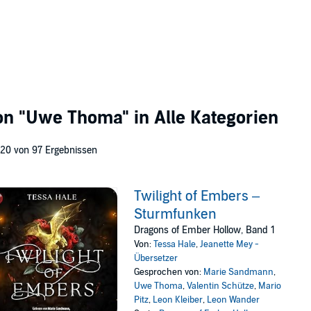
von
"Uwe Thoma"
in Alle Kategorien
 20 von 97 Ergebnissen
Twilight of Embers –
Sturmfunken
Dragons of Ember Hollow, Band 1
Von:
Tessa Hale
,
Jeanette Mey -
Übersetzer
Gesprochen von:
Marie Sandmann
,
Uwe Thoma
,
Valentin Schütze
,
Mario
Pitz
,
Leon Kleiber
,
Leon Wander