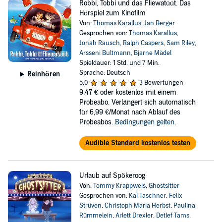
Robbi, Tobbi und das Fliewatüüt. Das
Hörspiel zum Kinofilm
Von:
Thomas Karallus
,
Jan Berger
Gesprochen von:
Thomas Karallus
,
Jonah Rausch
,
Ralph Caspers
,
Sam Riley
,
Arsseni Bultmann
,
Bjarne Mädel
Spieldauer: 1 Std. und 7 Min.
Sprache: Deutsch
Reinhören
5,0
3 Bewertungen
9,47 €
oder kostenlos mit einem
Probeabo. Verlängert sich automatisch
für 6,99 €/Monat nach Ablauf des
Probeabos.
Bedingungen gelten
.
Audible Standard kostenlos testen
Urlaub auf Spökeroog
Von:
Tommy Krappweis
,
Ghostsitter
Gesprochen von:
Kai Taschner
,
Felix
Strüven
,
Christoph Maria Herbst
,
Paulina
Rümmelein
,
Arlett Drexler
,
Detlef Tams
,