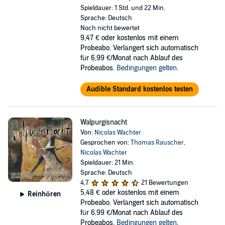
Spieldauer: 1 Std. und 22 Min.
Sprache: Deutsch
Noch nicht bewertet
9,47 €
oder kostenlos mit einem
Probeabo. Verlängert sich automatisch
für 6,99 €/Monat nach Ablauf des
Probeabos.
Bedingungen gelten
.
Audible Standard kostenlos testen
Walpurgisnacht
Von:
Nicolas Wachter
Gesprochen von:
Thomas Rauscher
,
Nicolas Wachter
Spieldauer: 21 Min.
Sprache: Deutsch
4,7
21 Bewertungen
5,48 €
oder kostenlos mit einem
Reinhören
Probeabo. Verlängert sich automatisch
für 6,99 €/Monat nach Ablauf des
Probeabos.
Bedingungen gelten
.