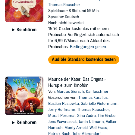
Thomas Rauscher
Spieldauer: 8 Std. und 59 Min.
Sprache: Deutsch
Noch nicht bewertet
15,74 €
oder kostenlos mit einem
Reinhören
Probeabo. Verlängert sich automatisch
für 6,99 €/Monat nach Ablauf des
Probeabos.
Bedingungen gelten
.
Audible Standard kostenlos testen
Maurice der Kater. Das Original-
Hörspiel zum Kinofilm
Von:
Marcus Giersch
,
Kai Taschner
Gesprochen von:
Thomas Karallus
,
Bastian Pastewka
,
Gabrielle Pietermann
,
Jerry Hoffmann
,
Thomas Rauscher
,
Murali Perumal
,
Sina Zadra
,
Tim Grobe
,
Jens Wawrczeck
,
Janin Ullmann
,
Volker
Reinhören
Hanisch
,
Monty Arnold
,
Wolf Frass
,
Patrick Bach
,
Tetje Mierendorf