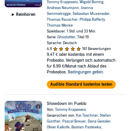
Tommy Krappweis
,
Wigald Boning
,
Andreas Neumann
,
Joanna
Semmelrogge
,
Sebastian Muxeneder
,
Reinhören
Thomas Rauscher
,
Philipp Rafferty
,
Thomas Wenke
Spieldauer: 1 Std. und 33 Min.
Serie:
Ghostsitter
, Titel 19
Sprache: Deutsch
4,9
161 Bewertungen
9,47 €
oder kostenlos mit einem
Probeabo. Verlängert sich automatisch
für 6,99 €/Monat nach Ablauf des
Probeabos.
Bedingungen gelten
.
Audible Standard kostenlos testen
Showdown im Pueblo
Von:
Tommy Krappweis
Gesprochen von:
Kai Taschner
,
Stefan
Günther
,
Pascal Breuer
,
Dana Geissler
,
Oliver Kalkofe
,
Bastian Pastewka
,