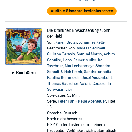
Audible Standard kostenlos testen
Die Krankheit Erwachsenung / John,
der Held
Von:
Karen Drotar
,
Johannes Keller
Gesprochen von:
Maresa Sedlmeir
,
Giuliano Ceraolo
,
Samuel Martin
,
Achim
Schülke
,
Hans-Rainer Muller
,
Kai
Taschner
,
Mio Lechenmayr
,
Shandra
Schadt
,
Ulrich Frank
,
Sandro Iannotta
,
Reinhören
Paulina Rümmelein
,
Josef Vossenkuhl
,
Thomas Rauscher
,
Valeria Ceraolo
,
Tim
Schwarzmaier
Spieldauer: 52 Min.
Serie:
Peter Pan - Neue Abenteuer
, Titel
1.3
Sprache: Deutsch
Noch nicht bewertet
6,32 €
oder kostenlos mit einem
Probeabo. Verlängert sich automatisch