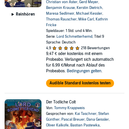
Christian von Aster
,
Gerd Meyer
,
Benjamin Krause
,
Kerstin Dietrich
,
Maresa Sedlmeir
,
Michael Kessler
,
Reinhören
Thomas Rauscher
,
Mike Carl
,
Kathrin
Fricke
Spieldauer: 1 Std. und 4 Min.
Serie:
Lord Schmetterhemd
, Titel 9
Sprache: Deutsch
4,9
218 Bewertungen
9,47 €
oder kostenlos mit einem
Probeabo. Verlängert sich automatisch
für 6,99 €/Monat nach Ablauf des
Probeabos.
Bedingungen gelten
.
Audible Standard kostenlos testen
Der Tödliche Colt
Von:
Tommy Krappweis
Gesprochen von:
Kai Taschner
,
Stefan
Günther
,
Pascal Breuer
,
Dana Geissler
,
Oliver Kalkofe
,
Bastian Pastewka
,