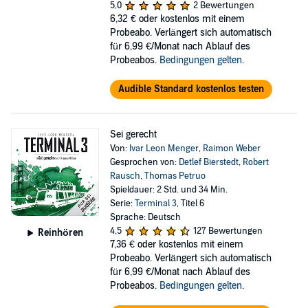
5,0
2 Bewertungen
6,32 €
oder kostenlos mit einem
Probeabo. Verlängert sich automatisch
für 6,99 €/Monat nach Ablauf des
Probeabos.
Bedingungen gelten
.
Audible Standard kostenlos testen
Sei gerecht
Von:
Ivar Leon Menger
,
Raimon Weber
Gesprochen von:
Detlef Bierstedt
,
Robert
Rausch
,
Thomas Petruo
Spieldauer: 2 Std. und 34 Min.
Serie:
Terminal 3
, Titel 6
Sprache: Deutsch
4,5
127 Bewertungen
Reinhören
7,36 €
oder kostenlos mit einem
Probeabo. Verlängert sich automatisch
für 6,99 €/Monat nach Ablauf des
Probeabos.
Bedingungen gelten
.