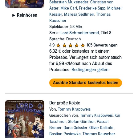
Sebastian Muxeneder
,
Christian von
Aster
,
Mike Carl
,
Friederike Sipp
,
Michael
Kessler
,
Maresa Sedlmeir
,
Thomas
Reinhören
Rauscher
Spieldauer: 58 Min.
Serie:
Lord Schmetterhemd
, Titel 8
Sprache: Deutsch
4,9
165 Bewertungen
6,32 €
oder kostenlos mit einem
Probeabo. Verlängert sich automatisch
für 6,99 €/Monat nach Ablauf des
Probeabos.
Bedingungen gelten
.
Audible Standard kostenlos testen
Der große Kojote
Von:
Tommy Krappweis
Gesprochen von:
Tommy Krappweis
,
Kai
Taschner
,
Stefan Günther
,
Pascal
Breuer
,
Dana Geissler
,
Oliver Kalkofe
,
Bastian Pastewka
,
Thomas Rauscher