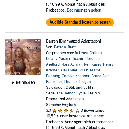
für 6,99 €/Monat nach Ablauf des
Probeabos.
Bedingungen gelten
.
Audible Standard kostenlos testen
Barren [Dramatized Adaptation]
Von:
Peter V. Brett
Gesprochen von:
full cast
,
Colleen
Delany
,
Yasmin Tuazon
,
Terence
Aselford
,
Nora Achrati
,
Ren Kasey
,
Henry
Kramer
,
Alexander Strain
,
Marni
Penning
,
Carolyn Kashner
,
Bruce Alan
Rauscher
,
Thomas Keegan
Reinhören
Spieldauer: 2 Std. und 55 Min.
Serie:
The Demon Cycle
, Titel 5.5
Dramatized Adaptation
Sprache: Englisch
3,3
3 Bewertungen
10,52 €
oder kostenlos mit einem
Probeabo. Verlängert sich automatisch
für 6,99 €/Monat nach Ablauf des