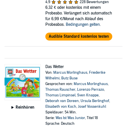
4,9
228 Bewertungen
6,32 €
oder kostenlos mit einem
Probeabo. Verlängert sich automatisch
für 6,99 €/Monat nach Ablauf des
Probeabos.
Bedingungen gelten
.
Audible Standard kostenlos testen
Das Wetter
Von:
Marcus Morlinghaus
,
Friederike
Wilhelmi
,
Butz Buse
Gesprochen von:
Marcus Morlinghaus
,
Thomas Rauscher
,
Lorenzo Perrazo
,
Thomas Limpinsel
,
Sven Knappe
,
Deborah van Doreen
,
Ursula Berlinghof
,
Elisabeth von Koch
,
Josef Vossenkuhl
Reinhören
Spieldauer: 54 Min.
Serie:
Was Ist Was Junior
, Titel 18
Sprache: Deutsch