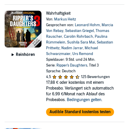
Wahrhaftigkeit
Von:
Markus Heitz
Gesprochen von:
Leonard Hohm
,
Marcia
Von Rebay
,
Sebastian Griegel
,
Thomas
Rauscher
,
Carolin Rohrbach
,
Paulina
Rümmelein
,
Sushila Sara Mai
,
Sebastian
Prittwitz
,
Nadim Jarrar
,
Michael
Schwarzmaier
,
Urs Remond
Reinhören
Spieldauer: 9 Std. und 24 Min.
Serie:
Ripper's Daughters
, Titel 3
Sprache: Deutsch
4,5
125 Bewertungen
17,88 €
oder kostenlos mit einem
Probeabo. Verlängert sich automatisch
für 6,99 €/Monat nach Ablauf des
Probeabos.
Bedingungen gelten
.
Audible Standard kostenlos testen