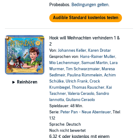
Probeabos.
Bedingungen gelten
.
Audible Standard kostenlos testen
Hook will Weihnachten verhindern 1 &
2
Von:
Johannes Keller
,
Karen Drotar
Gesprochen von:
Hans-Rainer Muller
,
Mio Lechenmayr
,
Samuel Martin
,
Lara
Wurmer
,
Tim Schwarzmaier
,
Maresa
Sedlmeir
,
Paulina Rümmelein
,
Achim
Schülke
,
Ulrich Frank
,
Crock
Reinhören
Krumbiegel
,
Thomas Rauscher
,
Kai
Taschner
,
Valeria Ceraolo
,
Sandro
Iannotta
,
Giuliano Ceraolo
Spieldauer: 48 Min.
Serie:
Peter Pan - Neue Abenteuer
, Titel
1.12
Sprache: Deutsch
Noch nicht bewertet
6,32 €
oder kostenlos mit einem