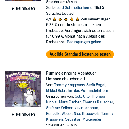
Spieldauer: 49 Min.
Serie:
Lord Schmetterhemd
, Titel 5
Reinhören
Sprache: Deutsch
4,9
240 Bewertungen
6,32 €
oder kostenlos mit einem
Probeabo. Verlängert sich automatisch
für 6,99 €/Monat nach Ablauf des
Probeabos.
Bedingungen gelten
.
Audible Standard kostenlos testen
Pummeleinhorns Abenteuer -
Limonenlebkuchenlolli
Von:
Tommy Krappweis
,
Steffi Engel
,
Mikkel Robrahn
,
das Pummeleinhorn
Gesprochen von:
Götz Otto
,
Thomas
Nicolai
,
Marti Fischer
,
Thomas Rauscher
,
Stefanie Kellner
,
Kevin Iannotta
,
Benedikt Weber
,
Nico Krappweis
,
Tommy
Reinhören
Krappweis
,
Sebastian Muxeneder
Spieldauer: 37 Min.