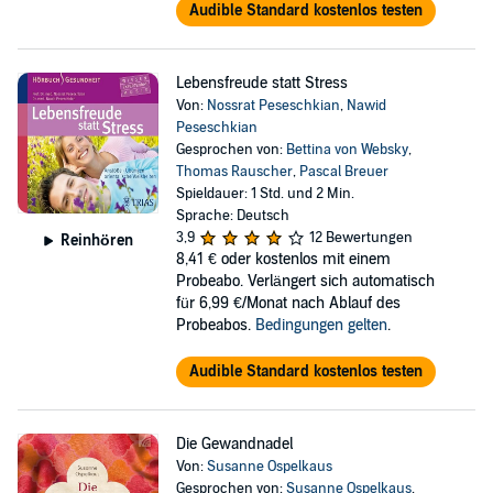
Audible Standard kostenlos testen
Lebensfreude statt Stress
Von:
Nossrat Peseschkian
,
Nawid
Peseschkian
Gesprochen von:
Bettina von Websky
,
Thomas Rauscher
,
Pascal Breuer
Spieldauer: 1 Std. und 2 Min.
Sprache: Deutsch
3,9
12 Bewertungen
Reinhören
8,41 €
oder kostenlos mit einem
Probeabo. Verlängert sich automatisch
für 6,99 €/Monat nach Ablauf des
Probeabos.
Bedingungen gelten
.
Audible Standard kostenlos testen
Die Gewandnadel
Von:
Susanne Ospelkaus
Gesprochen von:
Susanne Ospelkaus
,