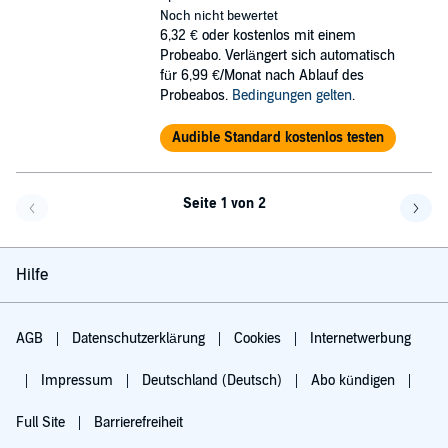
Noch nicht bewertet
6,32 €
oder kostenlos mit einem
Probeabo. Verlängert sich automatisch
für 6,99 €/Monat nach Ablauf des
Probeabos.
Bedingungen gelten
.
Audible Standard kostenlos testen
Seite 1 von 2
Eine Seite zurück
Eine 
Hilfe
AGB
Datenschutzerklärung
Cookies
Internetwerbung
Impressum
Deutschland (Deutsch)
Abo kündigen
Full Site
Barrierefreiheit