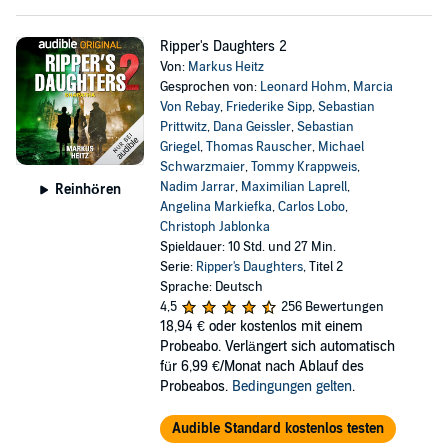
Ripper's Daughters 2
Von:
Markus Heitz
Gesprochen von:
Leonard Hohm
,
Marcia
Von Rebay
,
Friederike Sipp
,
Sebastian
Prittwitz
,
Dana Geissler
,
Sebastian
Griegel
,
Thomas Rauscher
,
Michael
Schwarzmaier
,
Tommy Krappweis
,
Nadim Jarrar
,
Maximilian Laprell
,
Reinhören
Angelina Markiefka
,
Carlos Lobo
,
Christoph Jablonka
Spieldauer: 10 Std. und 27 Min.
Serie:
Ripper's Daughters
, Titel 2
Sprache: Deutsch
4,5
256 Bewertungen
18,94 €
oder kostenlos mit einem
Probeabo. Verlängert sich automatisch
für 6,99 €/Monat nach Ablauf des
Probeabos.
Bedingungen gelten
.
Audible Standard kostenlos testen