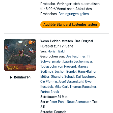
Probeabo. Verlängert sich automatisch
für 6,99 €/Monat nach Ablauf des
Probeabos.
Bedingungen gelten
.
Audible Standard kostenlos testen
Wenn Helden streiten. Das Original-
Hörspiel zur TV-Serie
Von:
Florian Bald
Gesprochen von:
Uve Teschner
,
Tim
Schwarzmaier
,
Laurin Lechenmayr
,
Tobias John von Freyend
,
Maresa
Sedlmeir
,
Jochen Bendel
,
Hans-Rainer
Müller
,
Shandra Schadt
,
Kai Taschner
,
Reinhören
Ole Pfennig
,
Josef Vossenkuhl
,
Uwe
Kosubek
,
Mike Carl
,
Thomas Rauscher
,
Farina Brock
Spieldauer: 24 Min.
Serie:
Peter Pan - Neue Abenteuer
, Titel
2.11
Sprache: Deutsch