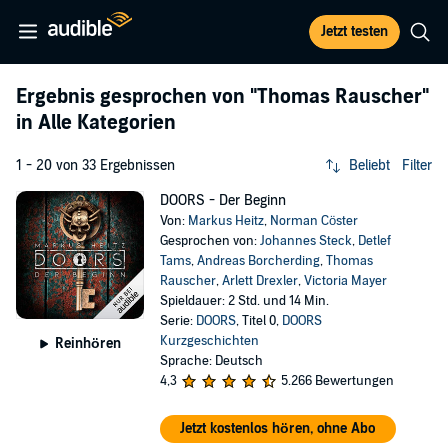
Jetzt testen
Ergebnis gesprochen von
"Thomas Rauscher"
in Alle Kategorien
1 - 20 von 33 Ergebnissen
Beliebt
Filter
DOORS - Der Beginn
Von:
Markus Heitz
,
Norman Cöster
Gesprochen von:
Johannes Steck
,
Detlef
Tams
,
Andreas Borcherding
,
Thomas
Rauscher
,
Arlett Drexler
,
Victoria Mayer
Spieldauer: 2 Std. und 14 Min.
Serie:
DOORS
, Titel 0,
DOORS
Kurzgeschichten
Reinhören
Sprache: Deutsch
4,3
5.266 Bewertungen
Jetzt kostenlos hören, ohne Abo