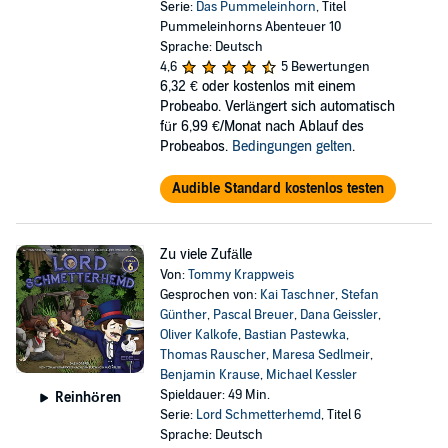
Serie:
Das Pummeleinhorn
, Titel
Pummeleinhorns Abenteuer 10
Sprache: Deutsch
4,6
5 Bewertungen
6,32 €
oder kostenlos mit einem
Probeabo. Verlängert sich automatisch
für 6,99 €/Monat nach Ablauf des
Probeabos.
Bedingungen gelten
.
Audible Standard kostenlos testen
Zu viele Zufälle
Von:
Tommy Krappweis
Gesprochen von:
Kai Taschner
,
Stefan
Günther
,
Pascal Breuer
,
Dana Geissler
,
Oliver Kalkofe
,
Bastian Pastewka
,
Thomas Rauscher
,
Maresa Sedlmeir
,
Benjamin Krause
,
Michael Kessler
Spieldauer: 49 Min.
Reinhören
Serie:
Lord Schmetterhemd
, Titel 6
Sprache: Deutsch