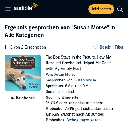
Jetzt testen
Ergebnis gesprochen von
"Susan Morse"
in
Alle Kategorien
1 - 2 von 2 Ergebnissen
Beliebt
Filter
The Dog Stays in the Picture: How My
Rescued Greyhound Helped Me Cope
with My Empty Nest
Von:
Susan Morse
Gesprochen von:
Susan Morse
Spieldauer: 6 Std. und 9 Min.
Sprache: Englisch
Noch nicht bewertet
Reinhören
16,78 €
oder kostenlos mit einem
Probeabo. Verlängert sich automatisch
für 6,99 €/Monat nach Ablauf des
Probeabos.
Bedingungen gelten
.