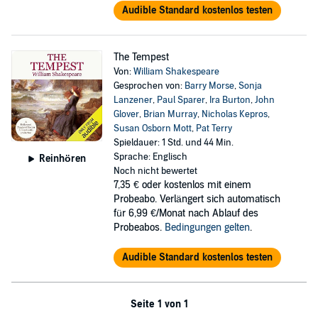
Audible Standard kostenlos testen
The Tempest
Von:
William Shakespeare
Gesprochen von:
Barry Morse
,
Sonja
Lanzener
,
Paul Sparer
,
Ira Burton
,
John
Glover
,
Brian Murray
,
Nicholas Kepros
,
Susan Osborn Mott
,
Pat Terry
Spieldauer: 1 Std. und 44 Min.
Sprache: Englisch
Reinhören
Noch nicht bewertet
7,35 €
oder kostenlos mit einem
Probeabo. Verlängert sich automatisch
für 6,99 €/Monat nach Ablauf des
Probeabos.
Bedingungen gelten
.
Audible Standard kostenlos testen
Seite 1 von 1