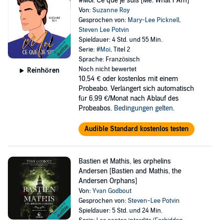
#Moi: Ce que je suis [Me: What I Am]
Von:
Suzanne Roy
Gesprochen von:
Mary-Lee Picknell
,
Steven Lee Potvin
Spieldauer: 4 Std. und 55 Min.
Serie:
#Moi
, Titel 2
Sprache: Französisch
Noch nicht bewertet
Reinhören
10,54 €
oder kostenlos mit einem
Probeabo. Verlängert sich automatisch
für 6,99 €/Monat nach Ablauf des
Probeabos.
Bedingungen gelten
.
Audible Standard kostenlos testen
Bastien et Mathis, les orphelins
Andersen [Bastien and Mathis, the
Andersen Orphans]
Von:
Yvan Godbout
Gesprochen von:
Steven-Lee Potvin
Spieldauer: 5 Std. und 24 Min.