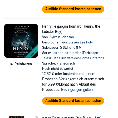
Audible Standard kostenlos testen
Henry, le garçon homard [Henry, the
Lobster Boy]
Von:
Sylvain Johnson
Gesprochen von:
Steven Lee Potvin
Spieldauer: 5 Std. und 9 Min.
Serie:
Les contes interdits (Forbidden
Tales)
,
Dans l'univers des Contes Interdits
Sprache: Französisch
Reinhören
Noch nicht bewertet
12,62 €
oder kostenlos mit einem
Probeabo. Verlängert sich automatisch
für 6,99 €/Monat nach Ablauf des
Probeabos.
Bedingungen gelten
.
Audible Standard kostenlos testen