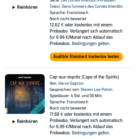
Serie:
Les contes interdits (Forbidden
Tales)
,
Dans l'univers des Contes Interdits
Reinhören
Sprache: Französisch
Noch nicht bewertet
12,62 €
oder kostenlos mit einem
Probeabo. Verlängert sich automatisch
für 6,99 €/Monat nach Ablauf des
Probeabos.
Bedingungen gelten
.
Audible Standard kostenlos testen
Cap-aux-esprits [Cape of the Spirits]
Von:
Hervé Gagnon
Gesprochen von:
Steven Lee Potvin
Spieldauer: 4 Std. und 50 Min.
Sprache: Französisch
Noch nicht bewertet
11,68 €
oder kostenlos mit einem
Probeabo. Verlängert sich automatisch
Reinhören
für 6,99 €/Monat nach Ablauf des
Probeabos.
Bedingungen gelten
.