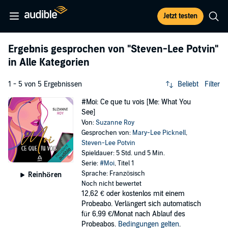
Jetzt testen
Ergebnis gesprochen von
"Steven-Lee Potvin"
in Alle Kategorien
1 - 5 von 5 Ergebnissen
Beliebt
Filter
#Moi: Ce que tu vois [Me: What You
See]
Von:
Suzanne Roy
Gesprochen von:
Mary-Lee Picknell
,
Steven-Lee Potvin
Spieldauer: 5 Std. und 5 Min.
Serie:
#Moi
, Titel 1
Sprache: Französisch
Reinhören
Noch nicht bewertet
12,62 €
oder kostenlos mit einem
Probeabo. Verlängert sich automatisch
für 6,99 €/Monat nach Ablauf des
Probeabos.
Bedingungen gelten
.