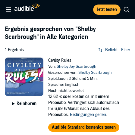
Jetzt testen
Ergebnis gesprochen von
"Shelby
Scarbrough"
in Alle Kategorien
1 Ergebnis
Beliebt
Filter
Civility Rules!
Von:
Shelby Joy Scarbrough
Gesprochen von:
Shelby Scarbrough
Spieldauer: 3 Std. und 5 Min.
Sprache: Englisch
Noch nicht bewertet
12,62 €
oder kostenlos mit einem
Probeabo. Verlängert sich automatisch
Reinhören
für 6,99 €/Monat nach Ablauf des
Probeabos.
Bedingungen gelten
.
Audible Standard kostenlos testen