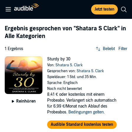
Jetzt testen
Ergebnis gesprochen von
"Shatara S Clark"
in
Alle Kategorien
1 Ergebnis
Beliebt
Filter
Sturdy by 30
Von:
Shatara S. Clark
Gesprochen von:
Shatara S. Clark
Spieldauer: 1 Std. und 35 Min.
Sprache: Englisch
Noch nicht bewertet
8,41 €
oder kostenlos mit einem
Probeabo. Verlängert sich automatisch
Reinhören
für 6,99 €/Monat nach Ablauf des
Probeabos.
Bedingungen gelten
.
Audible Standard kostenlos testen