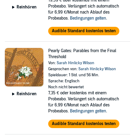
19,59 €
oder kostenlos mit einem
Probeabo. Verlängert sich automatisch
Reinhören
für 6,99 €/Monat nach Ablauf des
Probeabos.
Bedingungen gelten
.
Audible Standard kostenlos testen
Pearly Gates: Parables from the Final
Threshold
Von:
Sarah Hinlicky Wilson
Gesprochen von:
Sarah Hinlicky Wilson
Spieldauer: 1 Std. und 56 Min.
Sprache: Englisch
Noch nicht bewertet
7,35 €
oder kostenlos mit einem
Reinhören
Probeabo. Verlängert sich automatisch
für 6,99 €/Monat nach Ablauf des
Probeabos.
Bedingungen gelten
.
Audible Standard kostenlos testen