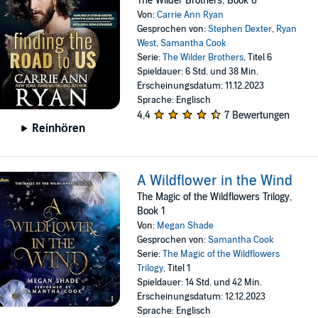
The Wilder Brothers, Book 6
Von:
Carrie Ann Ryan
Gesprochen von:
Stephen Dexter
,
Ryan
West
,
Samantha Cook
Serie:
The Wilder Brothers
, Titel 6
Spieldauer: 6 Std. und 38 Min.
Erscheinungsdatum: 11.12.2023
Sprache: Englisch
4,4
7 Bewertungen
Reinhören
A Wildflower in the Wind
The Magic of the Wildflowers Trilogy,
Book 1
Von:
Megan Shade
Gesprochen von:
Samantha Cook
Serie:
The Magic of the Wildflowers
Trilogy
, Titel 1
Spieldauer: 14 Std. und 42 Min.
Erscheinungsdatum: 12.12.2023
Sprache: Englisch